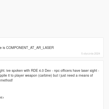
ame is COMPONENT_AT_AR_LASER
5 stycznia 2024
ight. ive spoken with RDE 4.0 Dev - npc officers have laser sight -
plie it to player weapon (carbine) but i just need a means of
t method!
ne>