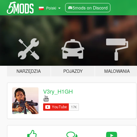
5mods on Discord
Polski
NARZĘDZIA
POJAZDY
MALOWANIA
V3ry_H1GH