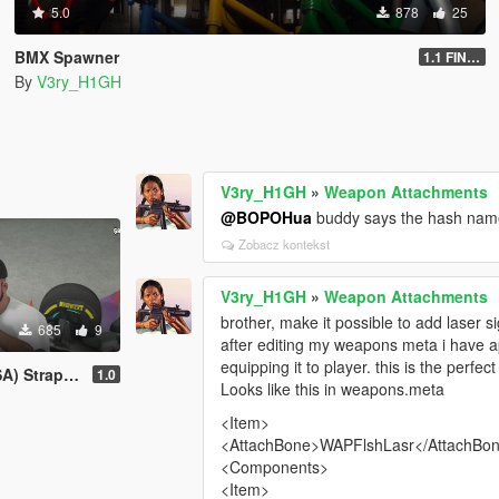
5.0
878
25
BMX Spawner
1.1 FINAL
By
V3ry_H1GH
V3ry_H1GH
»
Weapon Attachments
@BOPOHua
buddy says the hash n
Zobacz kontekst
V3ry_H1GH
»
Weapon Attachments
brother, make it possible to add laser s
685
9
after editing my weapons meta i have ap
equipping it to player. this is the perfec
ack | Texture
1.0
Looks like this in weapons.meta
<Item>
<AttachBone>WAPFlshLasr</AttachBo
<Components>
<Item>