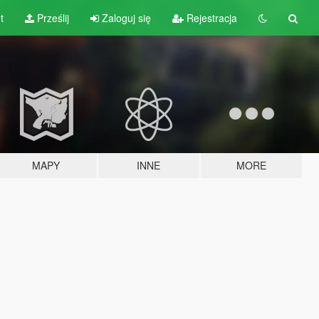
t
Prześlij
Zaloguj się
Rejestracja
MAPY
INNE
MORE