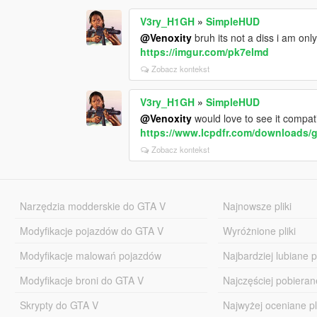
V3ry_H1GH
»
SimpleHUD
@Venoxity
bruh its not a diss i am onl
https://imgur.com/pk7elmd
Zobacz kontekst
V3ry_H1GH
»
SimpleHUD
@Venoxity
would love to see it compa
https://www.lcpdfr.com/downloads/g
Zobacz kontekst
Narzędzia modderskie do GTA V
Najnowsze pliki
Modyfikacje pojazdów do GTA V
Wyróżnione pliki
Modyfikacje malowań pojazdów
Najbardziej lubiane pl
Modyfikacje broni do GTA V
Najczęściej pobierane
Skrypty do GTA V
Najwyżej oceniane pl