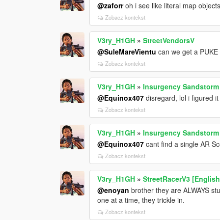
@zaforr
oh i see like literal map objec
Zobacz kontekst
V3ry_H1GH
»
StreetVendorsV
@SuleMareVientu
can we get a PUKE a
Zobacz kontekst
V3ry_H1GH
»
Insurgency Sandstorm
@Equinox407
disregard, lol i figured it
Zobacz kontekst
V3ry_H1GH
»
Insurgency Sandstorm
@Equinox407
cant find a single AR Sc
Zobacz kontekst
V3ry_H1GH
»
StreetRacerV3 [English
@enoyan
brother they are ALWAYS stuc
one at a time, they trickle in.
Zobacz kontekst