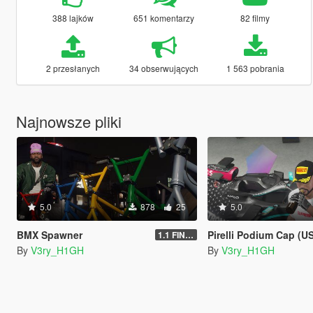
388 lajków
651 komentarzy
82 filmy
2 przesłanych
34 obserwujących
1 563 pobrania
Najnowsze pliki
5.0
878
25
5.0
BMX Spawner
Pirelli Podium Cap (USA) Strapb
1.1 FINAL
By
V3ry_H1GH
By
V3ry_H1GH