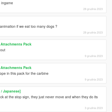
ts ingame
28 grudnia 2023
nimation if we eat too many dogs ?
28 grudnia 2023
 Attachments Pack
 out
9 grudnia 2023
 Attachments Pack
ope in this pack for the carbine
9 grudnia 2023
 / Japanese]
k at the stop sign, they just never move and when they do its
3 grudnia 2023