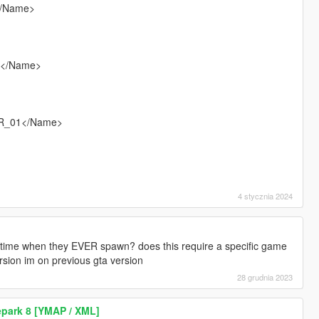
/Name>
</Name>
_01</Name>
4 stycznia 2024
ar time when they EVER spawn? does this require a specific game
ersion im on previous gta version
28 grudnia 2023
epark 8 [YMAP / XML]