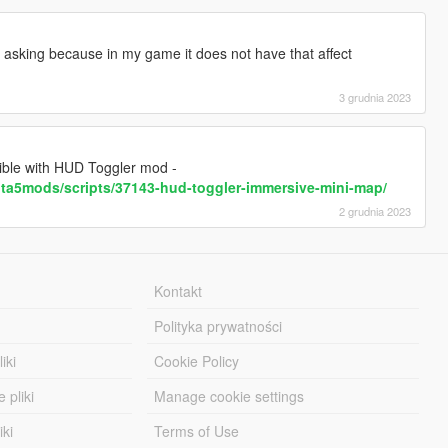
y asking because in my game it does not have that affect
3 grudnia 2023
tible with HUD Toggler mod -
ta5mods/scripts/37143-hud-toggler-immersive-mini-map/
2 grudnia 2023
Kontakt
Polityka prywatności
iki
Cookie Policy
 pliki
Manage cookie settings
iki
Terms of Use