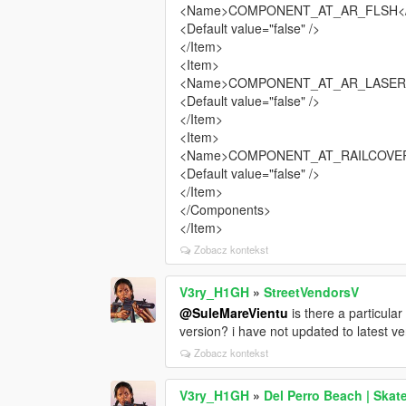
<Name>COMPONENT_AT_AR_FLSH<
<Default value="false" />
</Item>
<Item>
<Name>COMPONENT_AT_AR_LASER
<Default value="false" />
</Item>
<Item>
<Name>COMPONENT_AT_RAILCOVER
<Default value="false" />
</Item>
</Components>
</Item>
Zobacz kontekst
V3ry_H1GH
»
StreetVendorsV
@SuleMareVientu
is there a particul
version? i have not updated to latest v
Zobacz kontekst
V3ry_H1GH
»
Del Perro Beach | Skat