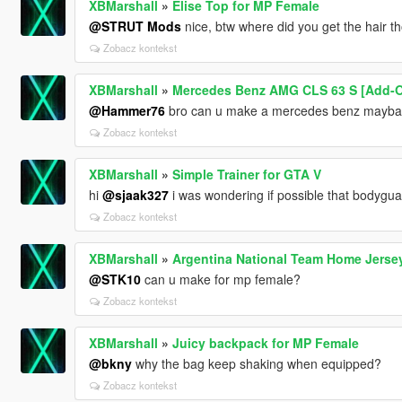
XBMarshall
»
Elise Top for MP Female
@STRUT Mods
nice, btw where did you get the hair t
Zobacz kontekst
XBMarshall
»
Mercedes Benz AMG CLS 63 S [Add-O
@Hammer76
bro can u make a mercedes benz mayba
Zobacz kontekst
XBMarshall
»
Simple Trainer for GTA V
hi
@sjaak327
i was wondering if possible that bodygu
Zobacz kontekst
XBMarshall
»
Argentina National Team Home Jerse
@STK10
can u make for mp female?
Zobacz kontekst
XBMarshall
»
Juicy backpack for MP Female
@bkny
why the bag keep shaking when equipped?
Zobacz kontekst