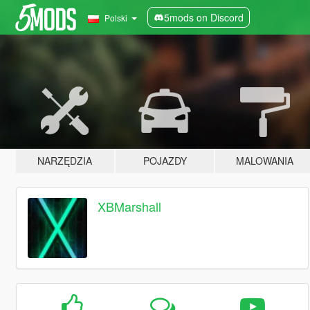
5mods on Discord
Polski
NARZĘDZIA
POJAZDY
MALOWANIA
XBMarshall