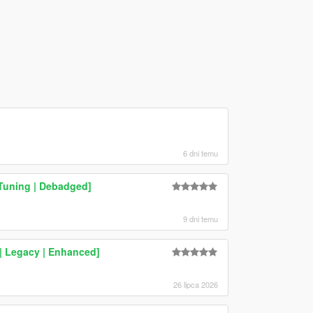
6 dni temu
 Tuning | Debadged]
9 dni temu
 Legacy | Enhanced]
26 lipca 2026