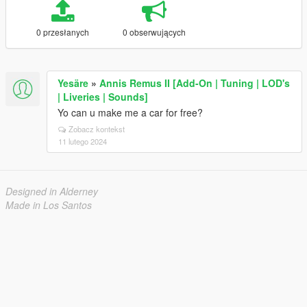
0 przesłanych
0 obserwujących
Yesäre
»
Annis Remus II [Add-On | Tuning | LOD's
| Liveries | Sounds]
Yo can u make me a car for free?
Zobacz kontekst
11 lutego 2024
Designed in Alderney
Made in Los Santos