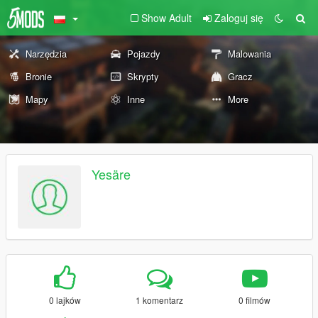
Show Adult
Zaloguj się
Narzędzia
Pojazdy
Malowania
Bronie
Skrypty
Gracz
Mapy
Inne
More
Yesäre
0 lajków
1 komentarz
0 filmów