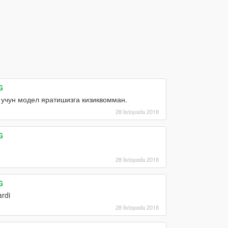
G
 учун модел яратишизга кизиквомман.
28 listopada 2018
G
28 listopada 2018
G
ardi
28 listopada 2018