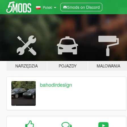
5mods on Discord
Polski
NARZĘDZIA
POJAZDY
MALOWANIA
bahodirdesign