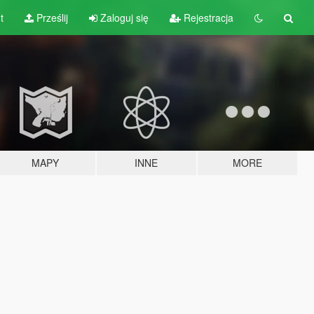
t
Prześlij
Zaloguj się
Rejestracja
MAPY
INNE
MORE