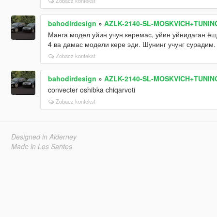
Zobacz kontekst
bahodirdesign
»
AZLK-2140-SL-MOSKVICH+TUNIN
Манга модел уйин учун керемас, уйин уйнидаган ёшд
4 ва дамас модели кере эди. Шунинг учунг сурадим.
Zobacz kontekst
bahodirdesign
»
AZLK-2140-SL-MOSKVICH+TUNIN
convecter oshibka chiqarvoti
Zobacz kontekst
Designed in Alderney
Made in Los Santos