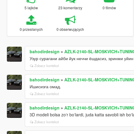
5 lajków
23 komentarzy
0 filmów
0 przesłanych
0 obserwujących
bahodirdesign
»
AZLK-2140-SL-MOSKVICH+TUNIN
Узур сурагани айби йук неччи ёшдасиз, эринми уйин
Zobacz kontekst
bahodirdesign
»
AZLK-2140-SL-MOSKVICH+TUNIN
Ишисизга омад.
Zobacz kontekst
bahodirdesign
»
AZLK-2140-SL-MOSKVICH+TUNIN
3D modeli bolsa zoʻr boʻlardi, juda katta savobli ish boʻl
Zobacz kontekst