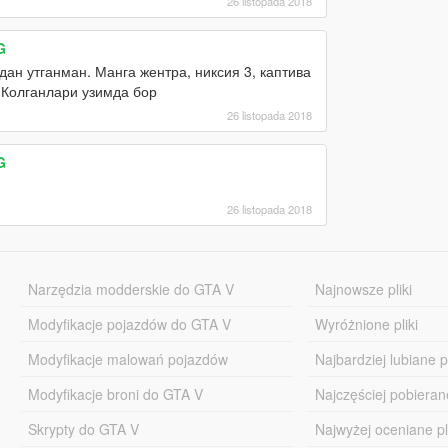
26 listopada 2018
G
ан утганман. Манга жентра, никсия 3, каптива
 Колганлари узимда бор
26 listopada 2018
G
26 listopada 2018
Narzędzia modderskie do GTA V
Najnowsze pliki
Modyfikacje pojazdów do GTA V
Wyróżnione pliki
Modyfikacje malowań pojazdów
Najbardziej lubiane pl
Modyfikacje broni do GTA V
Najczęściej pobierane
Skrypty do GTA V
Najwyżej oceniane pl