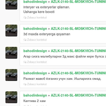
bahodirdesign
»
AZLK-2140-SL-MOSKVICH+TUNIN
interyer va exteryerlar qilaman.
Ushanga kere bovoti
Zobacz kontekst
bahodirdesign
»
AZLK-2140-SL-MOSKVICH+TUNIN
3d maxda exteryerga qoyaman
Zobacz kontekst
bahodirdesign
»
AZLK-2140-SL-MOSKVICH+TUNIN
Агар сизга малибуларни 3д макс файли кере булса 
Zobacz kontekst
bahodirdesign
»
AZLK-2140-SL-MOSKVICH+TUNIN
Рахмат жавоб ёзганиз учун хам. Ишларизга омад.
Zobacz kontekst
bahodirdesign
»
AZLK-2140-SL-MOSKVICH+TUNIN
Каптива 2 хам