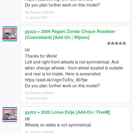
Do you plan further work on this model?
Zobacz kontekst
15 grudnia 2021
gyzzz
»
2009 Pagani Zonda Cinque Roadster
(Customized) [Add-On | Wipers]
Hi!
Thanks for Work!
Left and right front wheels is not symmetrical. And
when chenge wheels - front wheel located is outside
and rear is lot inside. Here is screenshot
https://yadi.sk/i/ogmToXry_XbYjw
Do you plan further work on this model?
Zobacz kontekst
15 grudnia 2021
gyzzz
»
2020 Lotus Evija [Add-On / FiveM]
Hi!
Wheels on sides is not symmetrical
Zobacz kontekst