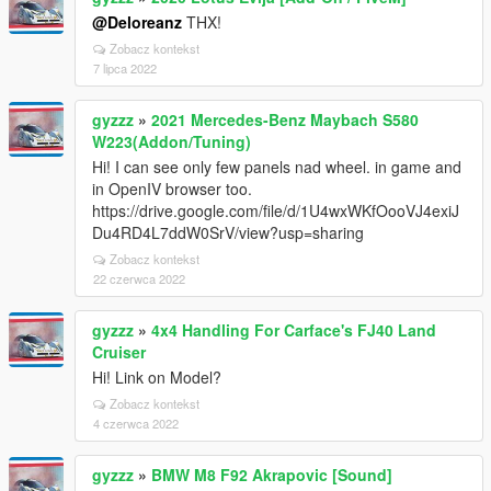
@Deloreanz
THX!
Zobacz kontekst
7 lipca 2022
gyzzz
»
2021 Mercedes-Benz Maybach S580
W223(Addon/Tuning)
Hi! I can see only few panels nad wheel. in game and
in OpenIV browser too.
https://drive.google.com/file/d/1U4wxWKfOooVJ4exiJ
Du4RD4L7ddW0SrV/view?usp=sharing
Zobacz kontekst
22 czerwca 2022
gyzzz
»
4x4 Handling For Carface's FJ40 Land
Cruiser
Hi! Link on Model?
Zobacz kontekst
4 czerwca 2022
gyzzz
»
BMW M8 F92 Akrapovic [Sound]