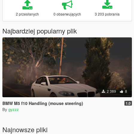
2 przesłanych
0 obserwujących
3 203 pobrania
Najbardziej popularny plik
2 389
8
BMW M5 f10 Handling (mouse steering)
1.0
By
gyzzz
Najnowsze pliki