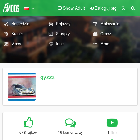
Show Adult
Zaloguj się
Narzędzia
Pojazdy
Malowania
Bronie
Skrypty
Gracz
Mapy
Inne
More
gyzzz
678 lajków
16 komentarzy
1 film