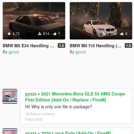
4.75
814
1
2 389
8
BMW M5 E34 Handling (mouse steering)
BMW M5 f10 Handling (mouse steering)
1.0
1.0
By
gyzzz
By
gyzzz
gyzzz
»
2021 Mercedes-Benz GLE 53 AMG Coupe
First Edition [Add-On / Replace / FiveM]
Hi! Why is only one file in package?
Zobacz kontekst
8 lipca 2022
gyzzz
»
2020 Lotus Evija [Add-On / FiveM]