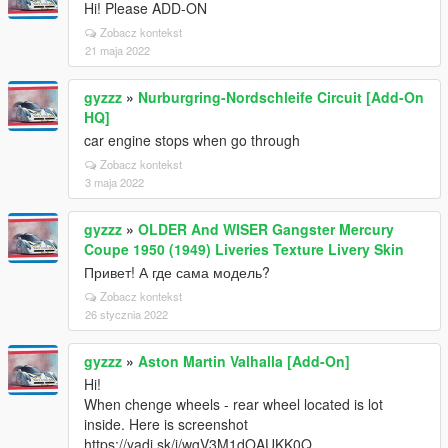
Hi! Please ADD-ON
Zobacz kontekst
21 maja 2022
gyzzz
»
Nurburgring-Nordschleife Circuit [Add-On
HQ]
car engine stops when go through
Zobacz kontekst
3 maja 2022
gyzzz
»
OLDER And WISER Gangster Mercury
Coupe 1950 (1949) Liveries Texture Livery Skin
Привет! А где сама модель?
Zobacz kontekst
26 stycznia 2022
gyzzz
»
Aston Martin Valhalla [Add-On]
Hi!
When chenge wheels - rear wheel located is lot
inside. Here is screenshot
https://yadi.sk/i/wgV3M1dOAUKK0Q