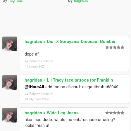
By
hagridas
By
hagridas
hagridas
»
Dior X Sorayama Dinosaur Bomber
dope af
Zobacz kontekst
18 lutego 2021
hagridas
»
Lil Tracy face tattoos for Franklin
@iHateAll
add me on discord: elegantbruhh#2049
Zobacz kontekst
24 stycznia 2020
hagridas
»
Wide Leg Jeans
nice mod dude. whats the enb/reshade ur using?
looks fresh af