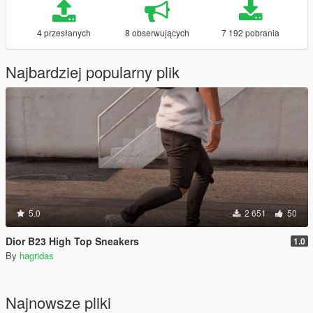
4 przesłanych
8 obserwujących
7 192 pobrania
Najbardziej popularny plik
5.0
2 651
50
Dior B23 High Top Sneakers
1.0
By
hagridas
Najnowsze pliki