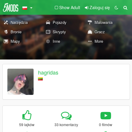
Show Adult
Zaloguj się
Narzędzia
Pojazdy
Malowania
Bronie
Skrypty
Gracz
Mapy
Inne
More
hagridas
59 lajków
33 komentarzy
0 filmów