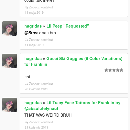
could talk there?
Zobacz kontekst
11 maja 2019
hagridas
»
Lil Peep "Requested"
@Streaz
nah bro
Zobacz kontekst
11 maja 2019
hagridas
»
Gucci Ski Goggles (6 Color Variations)
for Franklin
hot
Zobacz kontekst
28 kwietnia 2019
hagridas
»
Lil Tracy Face Tattoos for Franklin by
@absolutelynaut
THAT WAS WEIRD BRUH
Zobacz kontekst
21 kwietnia 2019