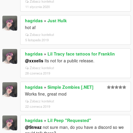
Zobacz kontekst
11 stycznia 2020
hagridas
»
Just Hulk
hot af
Zobacz kontekst
5 listopada 2019
hagridas
»
Lil Tracy face tattoos for Franklin
@xxxelis
Its not for a public release.
Zobacz kontekst
28 czerwca 2019
hagridas
»
Simple Zombies [.NET]
Works fine, great mod
Zobacz kontekst
22 czerwca 2019
hagridas
»
Lil Peep "Requested"
@Streaz
not sure man, do you have a discord so we