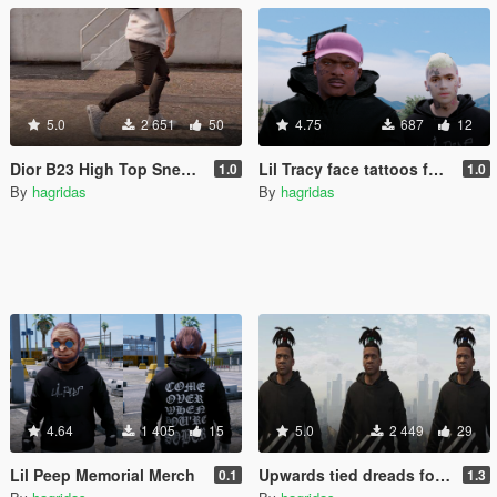
5.0
2 651
50
4.75
687
12
Dior B23 High Top Sneakers
Lil Tracy face tattoos for Franklin
1.0
1.0
By
hagridas
By
hagridas
4.64
1 405
15
5.0
2 449
29
Lil Peep Memorial Merch
Upwards tied dreads for Franklin
0.1
1.3