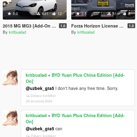
5.0
831
12
3.5
514
8
2015 MG MG3 [Add-On | LHD | Template | Livery | Extra]
Forza Horizon License Plate
1.0
1.0
By
kritbualad
By
kritbualad
kritbualad
»
BYD Yuan Plus China Edition [Add-
On]
@uzbek_gta5
I don't have any free time. Sorry.
Zobacz kontekst
26 września 2024
kritbualad
»
BYD Yuan Plus China Edition [Add-
On]
@uzbek_gta5
can
Zobacz kontekst