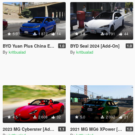
5.0
1 872
14
3.8
8 791
44
BYD Yuan Plus China Edition [Add-On]
BYD Seal 2024 [Add-On]
1.0
1.0
By
kritbualad
By
kritbualad
4.5
2 608
32
5.0
2 092
21
2023 MG Cyberster [Add-On | Extra]
2021 MG MG6 XPower [Add-On | Extra]
1.1
1.0