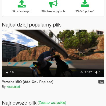
50 przesłanych
36 obserwujących
93 040 pobrań
Najbardziej popularny plik
4.0
9 587
5
Yamaha MIO [Add-On / Replace]
1.0
By
kritbualad
Najnowsze pliki
(Zobacz wszystkie)