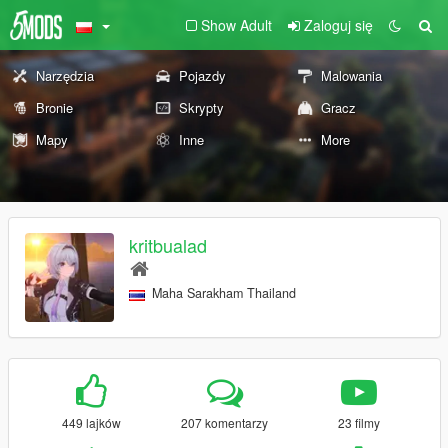
Show Adult
Zaloguj się
Narzędzia
Pojazdy
Malowania
Bronie
Skrypty
Gracz
Mapy
Inne
More
kritbualad
Maha Sarakham Thailand
449 lajków
207 komentarzy
23 filmy