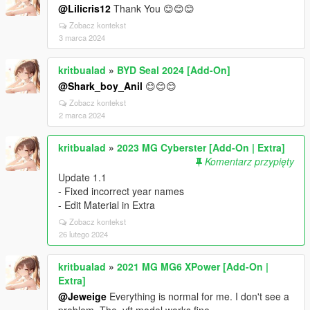
@Lilicris12
Thank You 😊😊😊
Zobacz kontekst
3 marca 2024
kritbualad
»
BYD Seal 2024 [Add-On]
@Shark_boy_Anil
😊😊😊
Zobacz kontekst
2 marca 2024
kritbualad
»
2023 MG Cyberster [Add-On | Extra]
Komentarz przypięty
Update 1.1
- Fixed incorrect year names
- Edit Material in Extra
Zobacz kontekst
26 lutego 2024
kritbualad
»
2021 MG MG6 XPower [Add-On |
Extra]
@Jeweige
Everything is normal for me. I don't see a