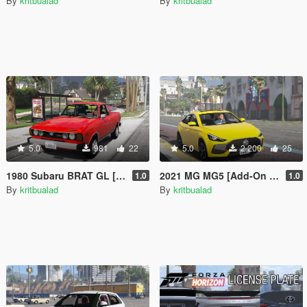
By
kritbualad
By
kritbualad
5.0
981
22
5.0
2 200
25
1980 Subaru BRAT GL [Add-On | Extra]
2021 MG MG5 [Add-On | LHD]
1.0
1.0
By
kritbualad
By
kritbualad