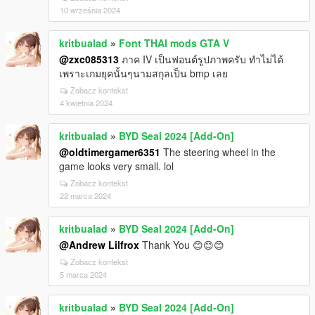
10 września 2024
kritbualad
»
Font THAI mods GTA V
@zxc085313
ภาค IV เป็นฟอนต์รูปภาพครับ ทำไม่ได้
เพราะเกมยุคนั้นๆนามสกุลเป็น bmp เลย
Zobacz kontekst
4 kwietnia 2024
kritbualad
»
BYD Seal 2024 [Add-On]
@oldtimergamer6351
The steering wheel in the
game looks very small. lol
Zobacz kontekst
22 marca 2024
kritbualad
»
BYD Seal 2024 [Add-On]
@Andrew Lilfrox
Thank You 😊😊😊
Zobacz kontekst
5 marca 2024
kritbualad
»
BYD Seal 2024 [Add-On]