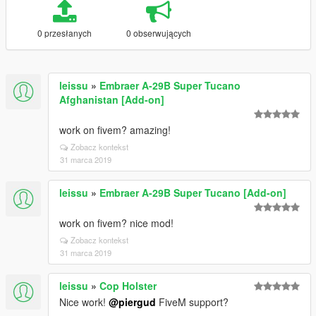
0 przesłanych
0 obserwujących
leissu
»
Embraer A-29B Super Tucano
Afghanistan [Add-on]
work on fivem? amazing!
Zobacz kontekst
31 marca 2019
leissu
»
Embraer A-29B Super Tucano [Add-on]
work on fivem? nice mod!
Zobacz kontekst
31 marca 2019
leissu
»
Cop Holster
Nice work!
@piergud
FiveM support?