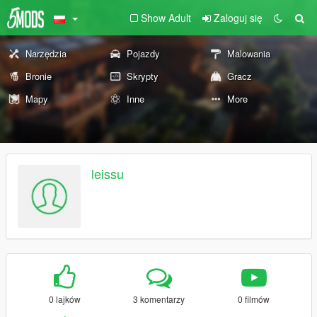
Show Adult
Zaloguj się
Narzędzia
Pojazdy
Malowania
Bronie
Skrypty
Gracz
Mapy
Inne
More
leissu
0 lajków
3 komentarzy
0 filmów