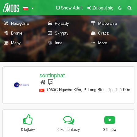
Show Adult
Zaloguj się
Narzędzia
Pojazdy
Malowania
Bronie
Skrypty
Gracz
Mapy
Inne
More
sontinphat
1063C Nguyễn Xiển, P. Long Bình, Tp. Thủ Đức
0 lajków
0 komentarzy
0 filmów