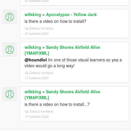
21 kwietnia 2020
wilkking
»
Apocalypse - Yellow Jack
is there a video on how to install?
Zobacz kontekst
21 kwietnia 2020
wilkking
»
Sandy Shores Airfield Alive
[YMAP/XML]
@houndlol
Im one of those visual learners so yea a
video would go a long way!
Zobacz kontekst
17 kwietnia 2020
wilkking
»
Sandy Shores Airfield Alive
[YMAP/XML]
is there a video on how to install...?
Zobacz kontekst
17 kwietnia 2020