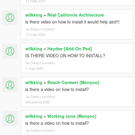
14 maja 2020
wilkking
»
Real California Architecture
is there video on how to install it would help alot!!!
Zobacz kontekst
13 maja 2020
wilkking
»
Haydee [Add-On Ped]
IS THERE VIDEO ON HOW TO INSTALL?
Zobacz kontekst
2 maja 2020
wilkking
»
Beach Carmeet [Menyoo]
is there a video on how to install?
Zobacz kontekst
29 kwietnia 2020
wilkking
»
Working zone (Menyoo)
is there a video on how to install?
Zobacz kontekst