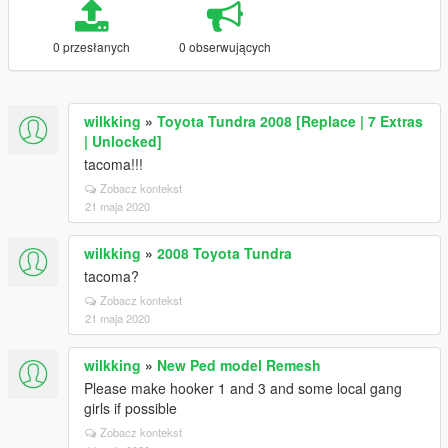
0 przesłanych
0 obserwujących
wilkking
»
Toyota Tundra 2008 [Replace | 7 Extras
| Unlocked]
tacoma!!!
Zobacz kontekst
21 maja 2020
wilkking
»
2008 Toyota Tundra
tacoma?
Zobacz kontekst
21 maja 2020
wilkking
»
New Ped model Remesh
Please make hooker 1 and 3 and some local gang
girls if possible
Zobacz kontekst