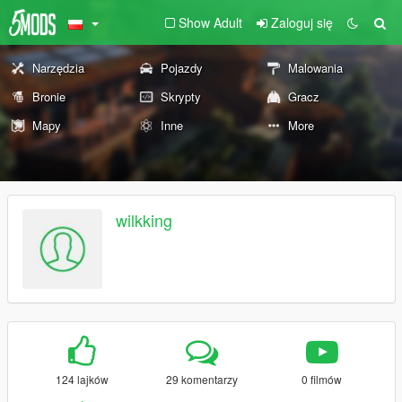
Show Adult
Zaloguj się
Narzędzia
Pojazdy
Malowania
Bronie
Skrypty
Gracz
Mapy
Inne
More
wilkking
124 lajków
29 komentarzy
0 filmów