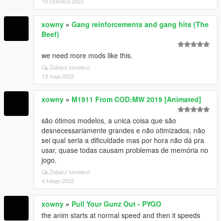
19 czerwca 2023
xowny
»
Gang reinforcements and gang hits (The
Beef)
we need more mods like this.
Zobacz kontekst
13 maja 2023
xowny
»
M1911 From COD:MW 2019 [Animated]
são ótimos modelos, a unica coisa que são
desnecessariamente grandes e não otimizados, não
sei qual seria a dificuldade mas por hora não dá pra
usar, quase todas causam problemas de memória no
jogo.
Zobacz kontekst
6 lutego 2023
xowny
»
Pull Your Gunz Out - PYGO
the anim starts at normal speed and then it speeds