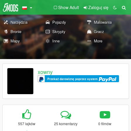
Show Adult
Zaloguj się
Narzędzia
Pojazdy
Malowania
Bronie
Skrypty
Gracz
Mapy
Inne
More
xowny
Przekaż darowiznę poprzez system
557 lajków
25 komentarzy
0 filmów