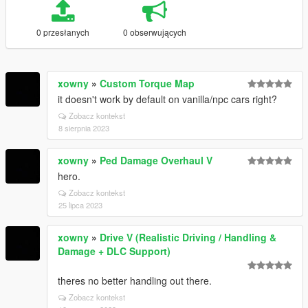
0 przesłanych
0 obserwujących
xowny
»
Custom Torque Map
it doesn't work by default on vanilla/npc cars right?
Zobacz kontekst
8 sierpnia 2023
xowny
»
Ped Damage Overhaul V
hero.
Zobacz kontekst
25 lipca 2023
xowny
»
Drive V (Realistic Driving / Handling &
Damage + DLC Support)
theres no better handling out there.
Zobacz kontekst