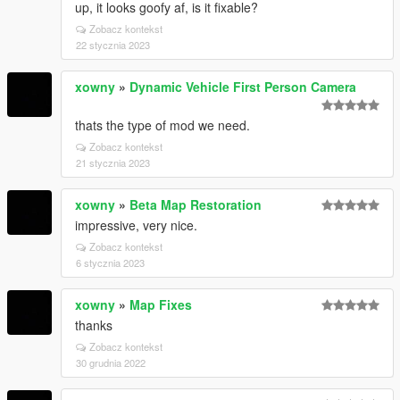
up, it looks goofy af, is it fixable?
Zobacz kontekst
22 stycznia 2023
xowny
»
Dynamic Vehicle First Person Camera
thats the type of mod we need.
Zobacz kontekst
21 stycznia 2023
xowny
»
Beta Map Restoration
impressive, very nice.
Zobacz kontekst
6 stycznia 2023
xowny
»
Map Fixes
thanks
Zobacz kontekst
30 grudnia 2022