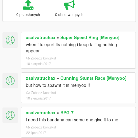
0 przesłanych
0 obserwujących
xsalvatruchax
»
Super Speed Ring [Menyoo]
when i teleport its nothing i keep falling nothing
appear
Zobacz kontekst
10 sierpnia 2017
xsalvatruchax
»
Cunning Stunts Race [Menyoo]
but how to spawnt it in menyoo !!
Zobacz kontekst
10 sierpnia 2017
xsalvatruchax
»
RPG-7
i need this bandana can some one give it to me
Zobacz kontekst
22 lipca 2017