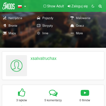
Show Adult
Zaloguj się
Narzędzia
Pojazdy
Malowania
Bronie
Skrypty
Gracz
Mapy
Inne
More
xsalvatruchax
3 lajków
5 komentarzy
0 filmów