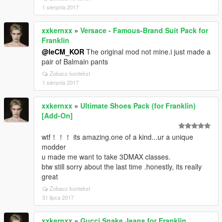
1 sierpnia 2017
xxkernxx
»
Versace - Famous-Brand Suit Pack for
Franklin
@leCM_KOR
The original mod not mine.i just made a
pair of Balmain pants
Zobacz kontekst
1 sierpnia 2017
xxkernxx
»
Ultimate Shoes Pack (for Franklin)
[Add-On]
wtf！！！ its amazing.one of a kind...ur a unique
modder
u made me want to take 3DMAX classes.
btw still sorry about the last time .honestly, its really
great
Zobacz kontekst
31 lipca 2017
xxkernxx
»
Gucci Snake Jeans for Franklin