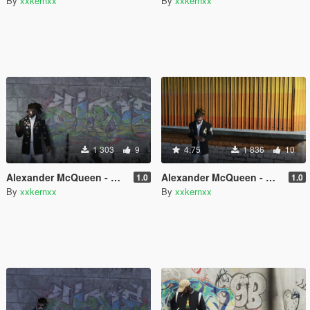
By
xxkernxx
By
xxkernxx
1 303
9
4.75
1 836
10
Alexander McQueen - Coat 2
Alexander McQueen - Coat
1.0
1.0
By
xxkernxx
By
xxkernxx