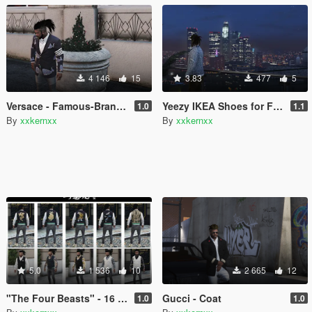
4 146
15
3.83
477
5
Versace - Famous-Brand Suit Pack for Franklin
Yeezy IKEA Shoes for Franklin
1.0
1.1
By
xxkernxx
By
xxkernxx
5.0
1 536
10
2 665
12
"The Four Beasts" - 16 styles - Waistcoat
Gucci - Coat
1.0
1.0