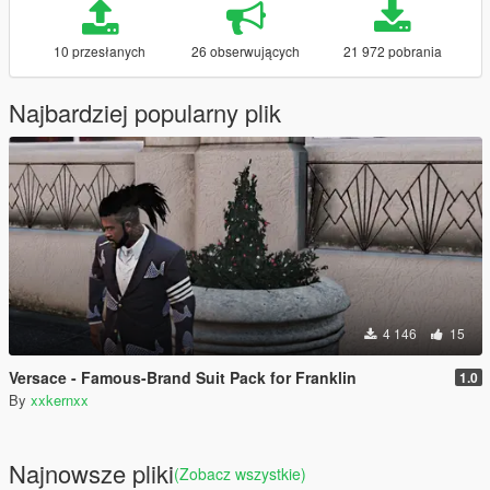
10 przesłanych
26 obserwujących
21 972 pobrania
Najbardziej popularny plik
4 146
15
Versace - Famous-Brand Suit Pack for Franklin
1.0
By
xxkernxx
Najnowsze pliki
(Zobacz wszystkie)