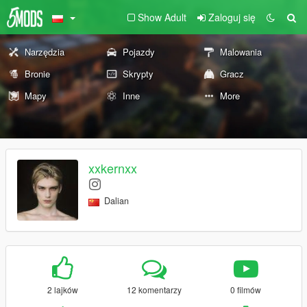
Show Adult
Zaloguj się
Narzędzia
Pojazdy
Malowania
Bronie
Skrypty
Gracz
Mapy
Inne
More
xxkernxx
Dalian
2 lajków
12 komentarzy
0 filmów