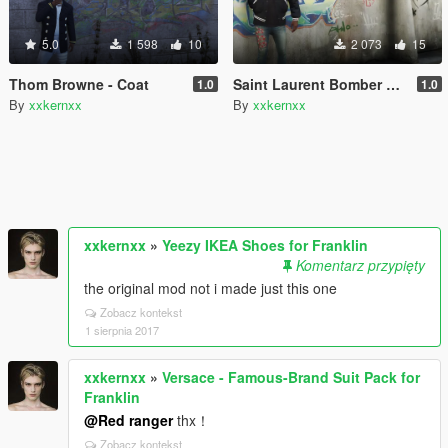
5.0
1 598
10
2 073
15
Thom Browne - Coat
Saint Laurent Bomber Jacket for Franklin
1.0
1.0
By
xxkernxx
By
xxkernxx
xxkernxx
»
Yeezy IKEA Shoes for Franklin
Komentarz przypięty
the original mod not i made just this one
Zobacz kontekst
1 sierpnia 2017
xxkernxx
»
Versace - Famous-Brand Suit Pack for
Franklin
@Red ranger
thx！
Zobacz kontekst