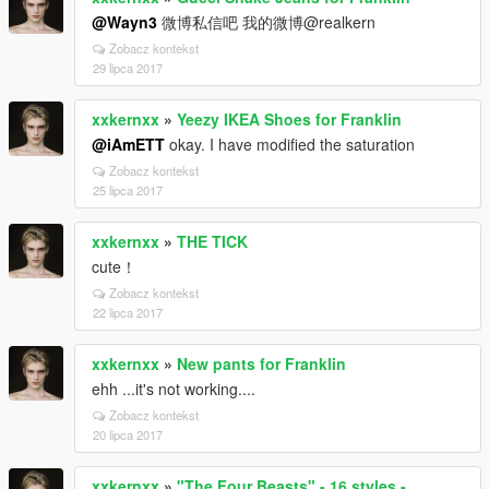
@Wayn3
微博私信吧 我的微博@realkern
Zobacz kontekst
29 lipca 2017
xxkernxx
»
Yeezy IKEA Shoes for Franklin
@iAmETT
okay. I have modified the saturation
Zobacz kontekst
25 lipca 2017
xxkernxx
»
THE TICK
cute！
Zobacz kontekst
22 lipca 2017
xxkernxx
»
New pants for Franklin
ehh ...it's not working....
Zobacz kontekst
20 lipca 2017
xxkernxx
»
"The Four Beasts" - 16 styles -