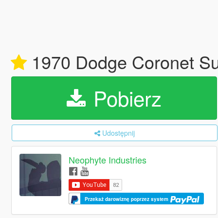
1970 Dodge Coronet Sup
Pobierz
Udostępnij
Neophyte Industries
Przekaż darowiznę poprzez system