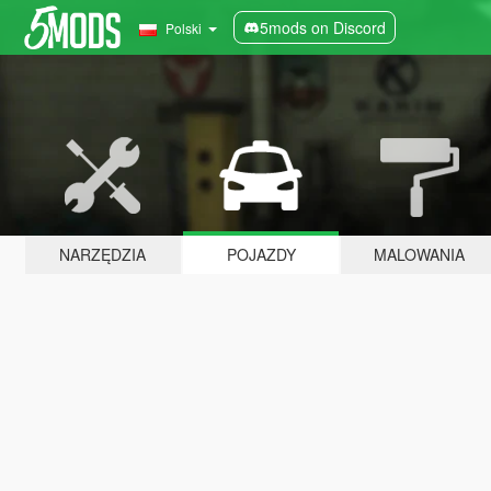
5mods on Discord
Polski
NARZĘDZIA
POJAZDY
MALOWANIA