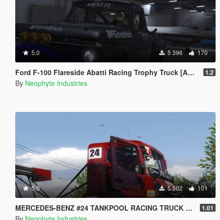
5.0
5 396
170
Ford F-100 Flareside Abatti Racing Trophy Truck [Add-On | Livery | Animated]
1.2
By
Neophyte Industries
5.0
5 602
101
MERCEDES-BENZ #24 TANKPOOL RACING TRUCK 2015 [ADDON | ANIMATED]
1.01
By
Neophyte Industries