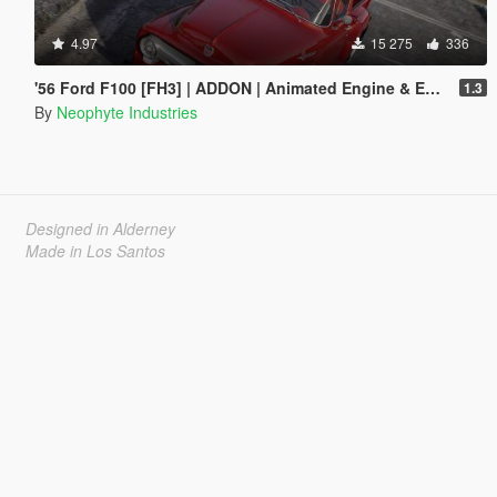
4.97
15 275
336
'56 Ford F100 [FH3] | ADDON | Animated Engine & Exhaust
1.3
By
Neophyte Industries
Designed in Alderney
Made in Los Santos