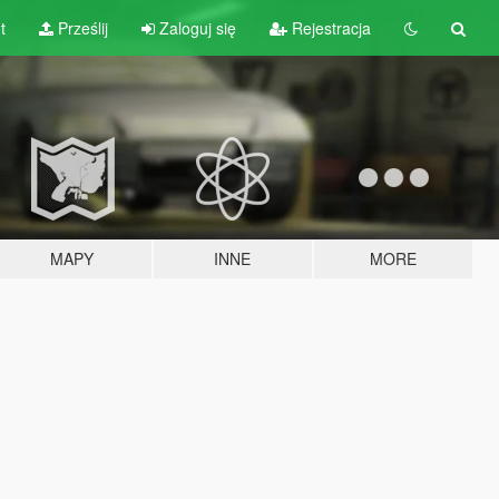
t
Prześlij
Zaloguj się
Rejestracja
MAPY
INNE
MORE