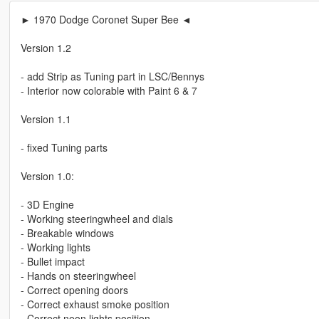
► 1970 Dodge Coronet Super Bee ◄
Version 1.2
- add Strip as Tuning part in LSC/Bennys
- Interior now colorable with Paint 6 & 7
Version 1.1
- fixed Tuning parts
Version 1.0:
- 3D Engine
- Working steeringwheel and dials
- Breakable windows
- Working lights
- Bullet impact
- Hands on steeringwheel
- Correct opening doors
- Correct exhaust smoke position
- Correct neon lights position