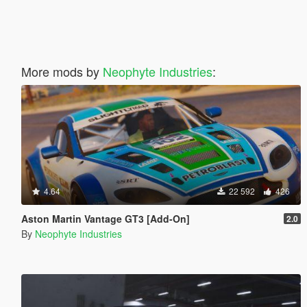
More mods by
Neophyte Industries
:
4.64
22 592
426
Aston Martin Vantage GT3 [Add-On]
2.0
By
Neophyte Industries