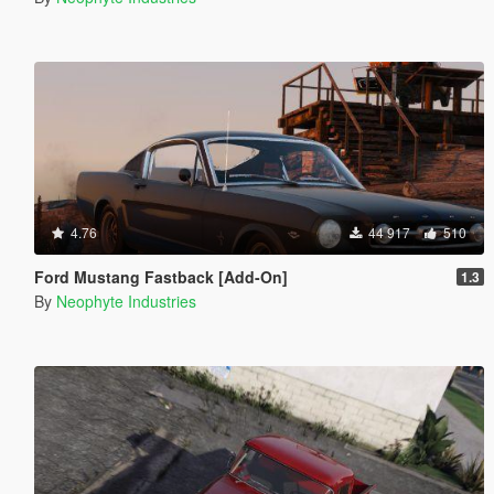
4.76
44 917
510
Ford Mustang Fastback [Add-On]
1.3
By
Neophyte Industries