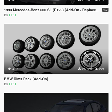
1993 Mercedes-Benz 600 SL (R129) [Add-On / Replace | Extras | Tuning]
1.2
By
HRH
4.95
25 728
221
BMW Rims Pack [Add-On]
By
HRH