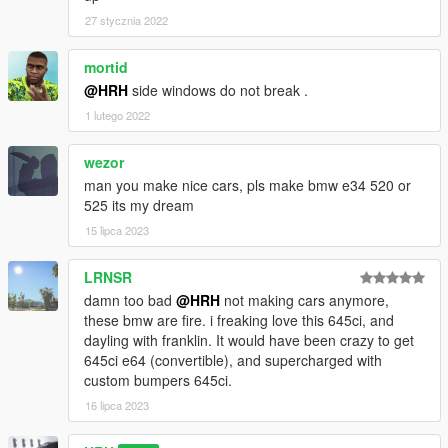
27 stycznia 2022
mortid
@HRH
side windows do not break .
1 lutego 2022
wezor
man you make nice cars, pls make bmw e34 520 or
525 its my dream
15 lipca 2023
LRNSR
damn too bad
@HRH
not making cars anymore,
these bmw are fire. i freaking love this 645ci, and
dayling with franklin. It would have been crazy to get
645ci e64 (convertible), and supercharged with
custom bumpers 645ci.
16 lipca 2023