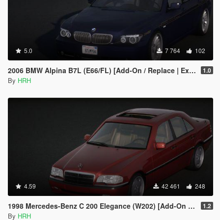
5.0
7 764
102
2006 BMW Alpina B7L (E66/FL) [Add-On / Replace | Extras | Tuning]
1.0
By
HRH
4.59
42 461
248
1998 Mercedes-Benz C 200 Elegance (W202) [Add-On / Replace | Extras | Tuning]
1.2
By
HRH