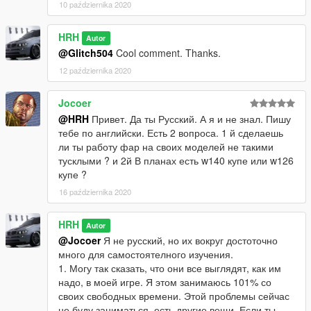
10 października 2020
HRH
Autor
@Glitch504
Cool comment. Thanks.
12 października 2020
Jocoer
@HRH
Привет. Да ты Русский. А я и не знал. Пишу
тебе по английски. Есть 2 вопроса. 1 й сделаешь
ли ты работу фар на своих моделей не такими
тусклыми ? и 2й В планах есть w140 купе или w126
купе ?
16 października 2020
HRH
Autor
@Jocoer
Я не русский, но их вокруг достоточно
много для самостоятелного изучения.
1. Могу так сказать, что они все выглядят, как им
надо, в моей игре. Я этом занимаюсь 101% со
своих свободных времени. Этой проблемы сейчас
не буду заниматься, есть другие вещи. Если ты