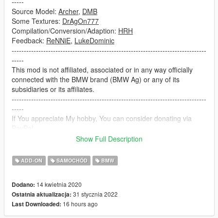
-----
Source Model:
Archer
,
DMB
Some Textures:
DrAgOn777
Compilation/Conversion/Adaption:
HRH
Feedback:
ReNNiE
,
LukeDominic
--------------------------------------------------------------------------------
-----
This mod is not affiliated, associated or in any way officially
connected with the BMW brand (BMW Ag) or any of its
subsidiaries or its affiliates.
--------------------------------------------------------------------------------
-----
If You appreciate My hobby, You can consider donating via
PayPal.
--------------------------------------------------------------------------------
Show Full Description
-----
Features:
ADD-ON
SAMOCHÓD
BMW
- Pre-facelift E63 chassis equipped with a 4.4 litre N62B44 V8
engine
14 kwietnia 2020
Dodano:
- Period correct
BMW INDIVIDUAL
style featuring V-Spoke 152
31 stycznia 2022
Ostatnia aktualizacja:
rim, Piano Black trim, Individual steering wheel, emissive
16 hours ago
Last Downloaded:
doorsills and Individual High End Audio System
- Default colors & layouts similar to Individual collection