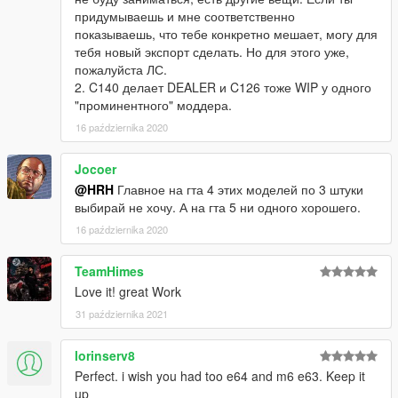
придумываешь и мне соответственно
показываешь, что тебе конкретно мешает, могу для
тебя новый экспорт сделать. Но для этого уже,
пожалуйста ЛС.
2. C140 делает DEALER и C126 тоже WIP у одного
"проминентного" моддера.
16 października 2020
Jocoer
@HRH
Главное на гта 4 этих моделей по 3 штуки
выбирай не хочу. А на гта 5 ни одного хорошего.
16 października 2020
TeamHimes
Love it! great Work
31 października 2021
lorinserv8
Perfect. i wish you had too e64 and m6 e63. Keep it
up