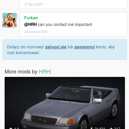
27 lipca 2023
Furkan
@HRH
can you contact me important
28 sierpnia 2023
Dołącz do rozmowy!
zaloguj się
lub
zarejestruj
konto, aby
móc komentować.
More mods by
HRH
:
4.9
21 631
217