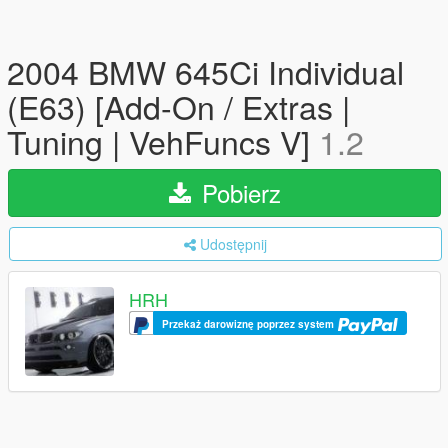
2004 BMW 645Ci Individual
(E63) [Add-On / Extras |
Tuning | VehFuncs V]
1.2
Pobierz
Udostępnij
HRH
Przekaż darowiznę poprzez system