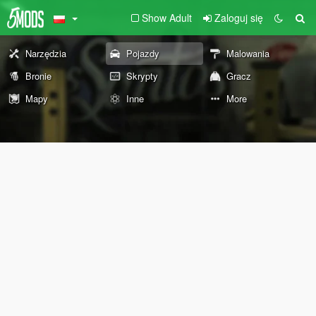
Show Adult
Zaloguj się
Narzędzia
Pojazdy
Malowania
Bronie
Skrypty
Gracz
Mapy
Inne
More