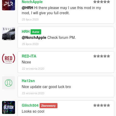
NotchApple
several smaller fixes.
v1.0 - Initial release.
@HRH
Hi there please may I use this mod in my
mod, I will give you full credit.
25 lipca 2020
HRH
Autor
@NotchApple
Check forum PM.
25 lipca 2020
RED-ITA
Nicee
22 września 2020
Ha12sn
Nice update car good luck bro
23 września 2020
Glitch504
Zbanowany
Looks so cool