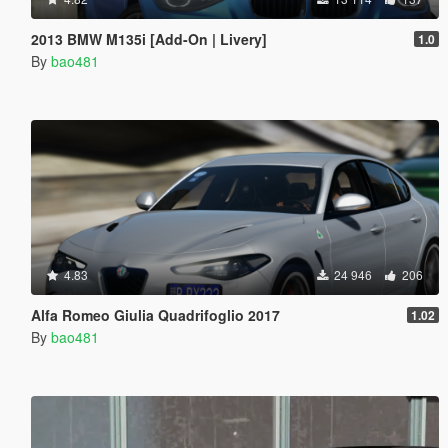
2013 BMW M135i [Add-On | Livery]
1.0
By
bao481
4.83
24 946
206
Alfa Romeo Giulia Quadrifoglio 2017
1.02
By
bao481