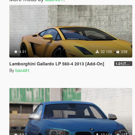
4.91
32 100
238
Lamborghini Gallardo LP 560-4 2013 [Add-On]
1.01(The fixed version.)
By
bao481
4.82
13 114
137