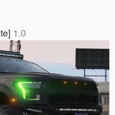
ate]
1.0