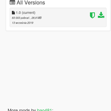
All Versions
1.0
(current)
83 003 pobrań
, 28,8 MB
13 września 2019
More mods by
bao481
: