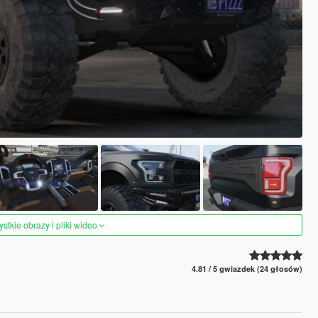
tkie obrazy i pliki wideo
4.81 / 5 gwiazdek (24 głosów)