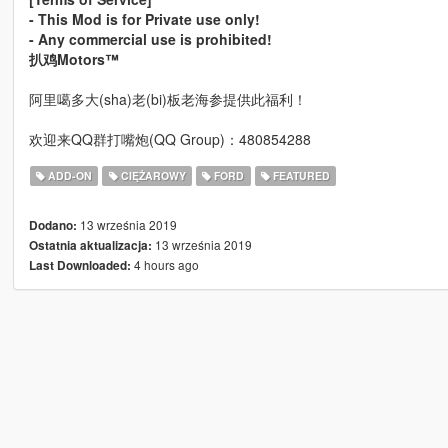
- This Mod is for Private use only!
- Any commercial use is prohibited!
扒鸡Motors™
阿里噶多大(sha)老(bi)板老海参提供此福利！
欢迎来QQ群打嘴炮(QQ Group)：480854288
ADD-ON
CIĘŻAROWY
FORD
FEATURED
13 września 2019
Dodano:
13 września 2019
Ostatnia aktualizacja:
4 hours ago
Last Downloaded: