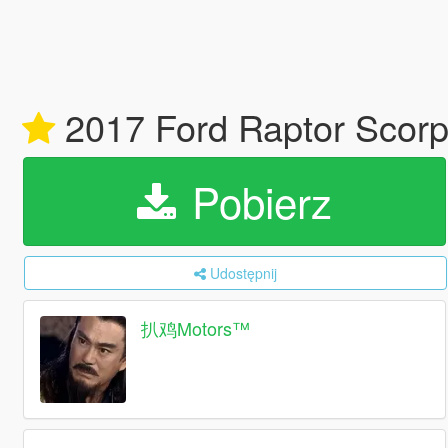
2017 Ford Raptor Scorpi
Pobierz
Udostępnij
扒鸡Motors™