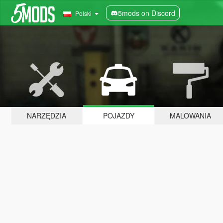
5mods on Discord
Polski
NARZĘDZIA
POJAZDY
MALOWANIA