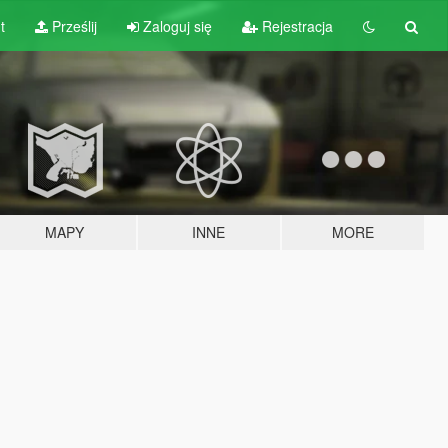
t
Prześlij
Zaloguj się
Rejestracja
MAPY
INNE
MORE