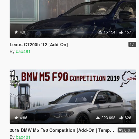
4.9
15 154
157
Lexus CT200h '12 [Add-On]
1.1
By
bao481
4.86
223 698
626
2019 BMW M5 F90 Competition [Add-On | Template]
V3.0 GTAV licence plate
By
bao481