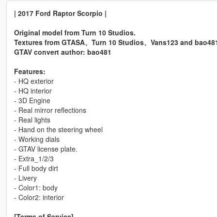
| 2017 Ford Raptor Scorpio |
Original model from Turn 10 Studios.
Textures from GTASA、Turn 10 Studios、Vans123 and bao48
GTAV convert author: bao481
Features:
- HQ exterior
- HQ interior
- 3D Engine
- Real mirror reflections
- Real lights
- Hand on the steering wheel
- Working dials
- GTAV license plate.
- Extra_1/2/3
- Full body dirt
- Livery
- Color1: body
- Color2: interior
[Terms of Service]