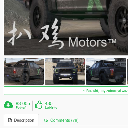
Rozwiń, aby zobaczyć wszys
83 005
435
Pobrań
Lubię to
Description
Comments (76)