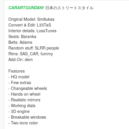
CARARTGUNDAN!
日本のストリートスタイル
Original Model: Smiliukas
Convert & Edit: L33TaS
Interior details: LossTunes
Seats: Baranka
Belts: Adams
Random stuff: SLRR people
Rims: SAS_CAR, fummy
Add-On: dem
Features
- HQ model
- Few extras
- Changeable wheels
- Hands on wheel
- Realistic mirrors
- Working dials
- 3D engine
- Breakable windows
- Two-tone color