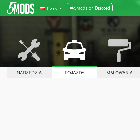
5mods on Discord
Polski
NARZĘDZIA
POJAZDY
MALOWANIA