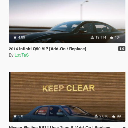
4.89
19 114
134
2014 Infiniti Q50 VIP [Add-On / Replace]
1.0
By
L33TaS
5.0
9 616
99
Nissan Skyline ER34 Uras Type R [Add-On | Replace | RHD]