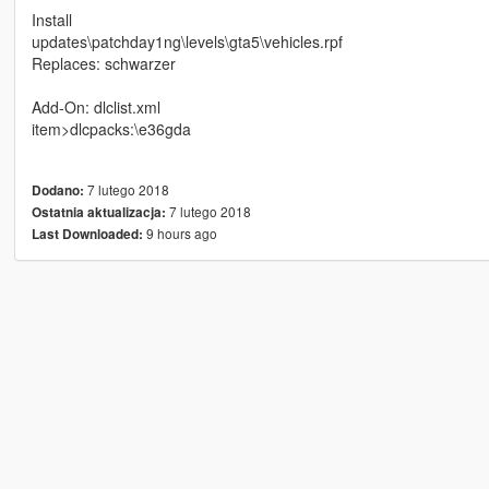
Install
updates\patchday1ng\levels\gta5\vehicles.rpf
Replaces: schwarzer
Add-On: dlclist.xml
item>dlcpacks:\e36gda
7 lutego 2018
Dodano:
7 lutego 2018
Ostatnia aktualizacja:
9 hours ago
Last Downloaded: