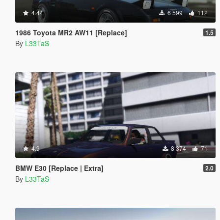
4.44
6 599
112
1986 Toyota MR2 AW11 [Replace]
1.5
By
L33TaS
4.9
8 374
71
BMW E30 [Replace | Extra]
2.0
By
L33TaS