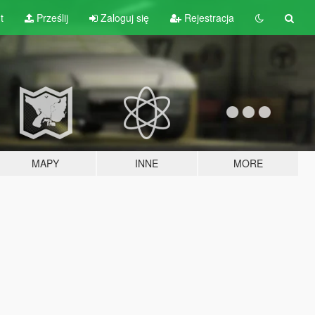
t
Prześlij
Zaloguj się
Rejestracja
MAPY
INNE
MORE