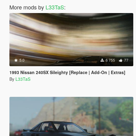
More mods by
L33TaS
:
5.0
6 755
77
1993 Nissan 240SX Sileighty [Replace | Add-On | Extras]
By
L33TaS