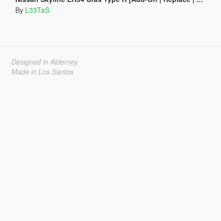
By
L33TaS
Designed in Alderney
Made in Los Santos