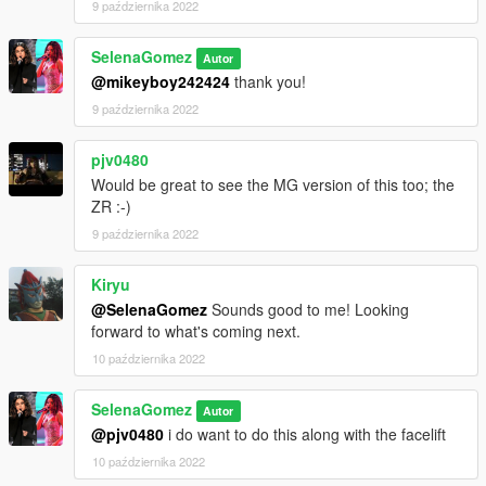
9 października 2022
SelenaGomez
Autor
@mikeyboy242424
thank you!
9 października 2022
pjv0480
Would be great to see the MG version of this too; the
ZR :-)
9 października 2022
Kiryu
@SelenaGomez
Sounds good to me! Looking
forward to what's coming next.
10 października 2022
SelenaGomez
Autor
@pjv0480
i do want to do this along with the facelift
10 października 2022