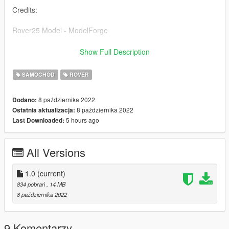
Credits:
Rover25 Model - ModelForge
Rover25 Convert - BlightyMods
Show Full Description
Skin - BlightyMods
SAMOCHÓD
ROVER
Installation:
8 października 2022
Dodano:
8 października 2022
Ostatnia aktualizacja:
Install in recent patchday or install in a custom dlc by adding
5 hours ago
Last Downloaded:
file to vehicles.rpf
All Versions
1.0
(current)
834 pobrań
, 14 MB
8 października 2022
9 Komentarzy