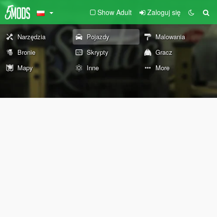
Show Adult
Zaloguj się
Narzędzia
Pojazdy
Malowania
Bronie
Skrypty
Gracz
Mapy
Inne
More