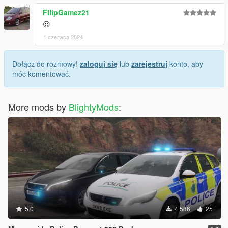
FilipGamez21
😍
1 czerwca 2024
Dołącz do rozmowy!
zaloguj się
lub
zarejestruj
konto, aby
móc komentować.
More mods by
BlightyMods
:
5.0
4 586
25