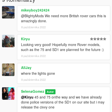
mikeyboy242424
@BlightyMods We need more British rover cars this is
amazingly done.
8 października 2022
Kiryu
Looking very good! Hopefully more Rover models,
such as the 75 and SD1 are planned for the future :)
8 października 2022
AllJay
where the lights gone
8 października 2022
SelenaGomez
Autor
@Kiryu
45 and 75 onthe way and we have already
done police versions of the SD1 on our site but i may
release the civvy one