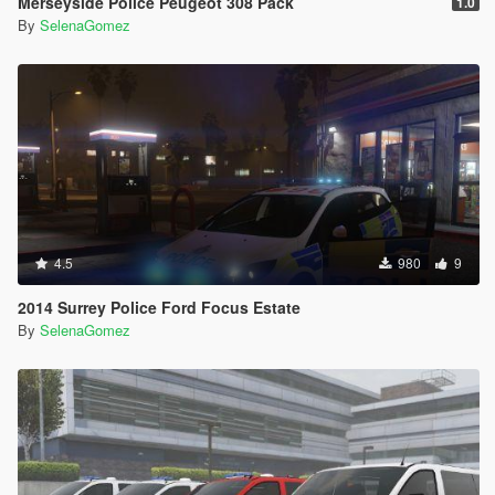
Merseyside Police Peugeot 308 Pack
1.0
By
SelenaGomez
4.5
980
9
2014 Surrey Police Ford Focus Estate
By
SelenaGomez