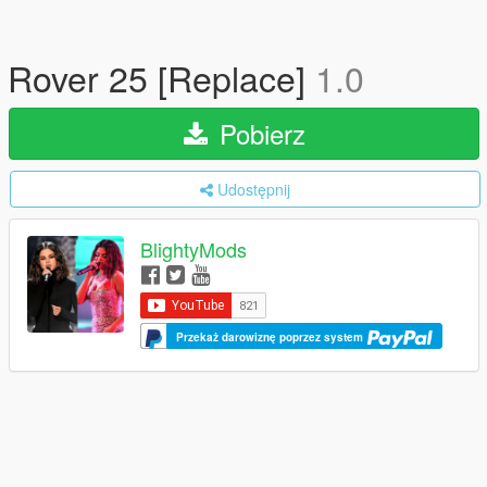
Rover 25 [Replace]
1.0
Pobierz
Udostępnij
BlightyMods
Przekaż darowiznę poprzez system