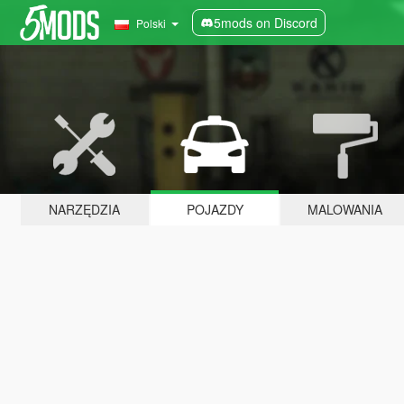
5mods on Discord
Polski
NARZĘDZIA
POJAZDY
MALOWANIA