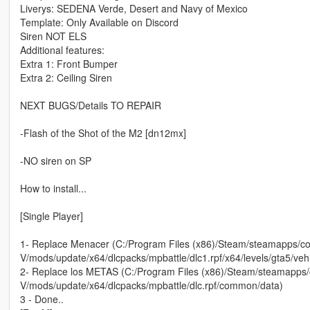
Liverys: SEDENA Verde, Desert and Navy of Mexico
Template: Only Available on Discord
Siren NOT ELS
Additional features:
Extra 1: Front Bumper
Extra 2: Ceiling Siren
NEXT BUGS/Details TO REPAIR
-Flash of the Shot of the M2 [dn12mx]
-NO siren on SP
How to install...
[Single Player]
1- Replace Menacer (C:/Program Files (x86)/Steam/steamapps/
V/mods/update/x64/dlcpacks/mpbattle/dlc1.rpf/x64/levels/gta5/vehi
2- Replace los METAS (C:/Program Files (x86)/Steam/steamapp
V/mods/update/x64/dlcpacks/mpbattle/dlc.rpf/common/data)
3 - Done..