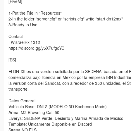
[FiveM]
1-Put the File in "Resources"
2-In the folder "server.cfg" or "scripts.cfg" write "start dn12mx"
3-Ready to Use
Contact
! WisraelRx 1312
https://discord.gg/y5XPufgcYC
[ES]
El DN-XII es una version solicitada por la SEDENA, basada en el Pl
comercializa bajo licencia en Mexico por la empresa IBN Industria
la version corta del Sandcat, con alrededor de 350 unidades, el 
transporte.
Datos General.
Vehiculo Base: DN12 (MODELO 3D Kochendo Mods)
Arma: M2 Browning Cal. 50
Liverys: SEDENA Verde, Desierto y Marina Armada de Mexico
Template: Unicamente Disponible en Discord
Sirena NO ELS