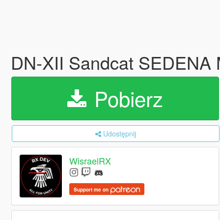
DN-XII Sandcat SEDENA M
Pobierz
Udostępnij
WisraelRX
Support me on