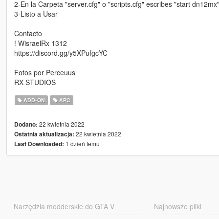
2-En la Carpeta "server.cfg" o "scripts.cfg" escribes "start dn12mx
3-Listo a Usar
Contacto
! WisraelRx 1312
https://discord.gg/y5XPufgcYC
Fotos por Perceuus
RX STUDIOS
ADD-ON
APC
22 kwietnia 2022
Dodano:
22 kwietnia 2022
Ostatnia aktualizacja:
1 dzień temu
Last Downloaded:
Narzędzia modderskie do GTA V
Najnowsze pliki