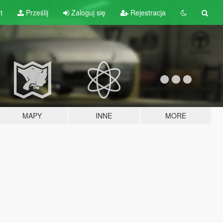
t
Prześlij
Zaloguj się
Rejestracja
MAPY
INNE
MORE