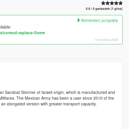
5.0 / 5 gwiazdek (1 głos)
Komentarz przypięty
lable:
exicomod-replace-fivem
11 września 2023
 Sandcat Stormer of Israeli origin, which is manufactured and
Militares. The Mexican Army has been a user since 2010 of the
 an elongated version with greater transport capacity.