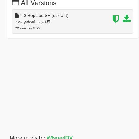
All Versions
1.0 Replace SP
(current)
7 273 pobrań
, 60,6 MB
22 kwietnia 2022
More mods by
WisraelRX
: