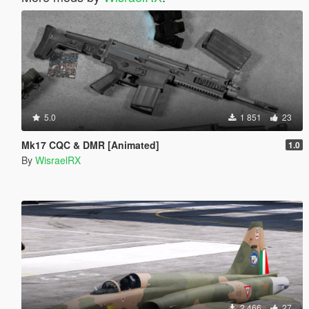
5.0
1 851
23
Mk17 CQC & DMR [Animated]
1.0
By
WisraelRX
2 466
27