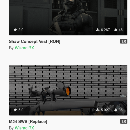
3.0
6 267
46
Shaw Concept Vest [RON]
1.0
By
WisraelRX
5.0
5 027
36
M24 SWS [Replace]
1.0
By
WisraelRX