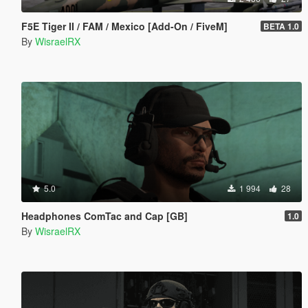
F5E Tiger II / FAM / Mexico [Add-On / FiveM]
BETA 1.0
By
WisraelRX
5.0
1 994
28
Headphones ComTac and Cap [GB]
1.0
By
WisraelRX