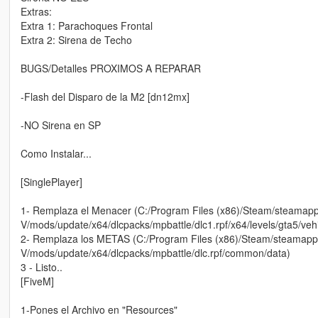
Extras:
Extra 1: Parachoques Frontal
Extra 2: Sirena de Techo
BUGS/Detalles PROXIMOS A REPARAR
-Flash del Disparo de la M2 [dn12mx]
-NO Sirena en SP
Como Instalar...
[SinglePlayer]
1- Remplaza el Menacer (C:/Program Files (x86)/Steam/steama
V/mods/update/x64/dlcpacks/mpbattle/dlc1.rpf/x64/levels/gta5/vehi
2- Remplaza los METAS (C:/Program Files (x86)/Steam/steamap
V/mods/update/x64/dlcpacks/mpbattle/dlc.rpf/common/data)
3 - Listo..
[FiveM]
1-Pones el Archivo en "Resources"