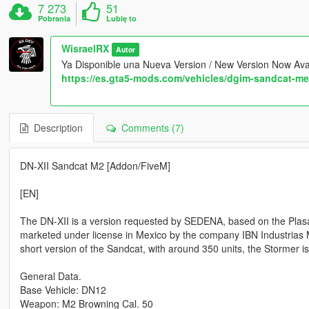
7 273
51
Pobrania
Lubię to
WisraelRX
Autor
Ya Disponible una Nueva Version / New Version Now Avai
https://es.gta5-mods.com/vehicles/dgim-sandcat-m
Description
Comments (7)
DN-XII Sandcat M2 [Addon/FiveM]
[EN]
The DN-XII is a version requested by SEDENA, based on the Plasan
marketed under license in Mexico by the company IBN Industrias 
short version of the Sandcat, with around 350 units, the Stormer is
General Data.
Base Vehicle: DN12
Weapon: M2 Browning Cal. 50