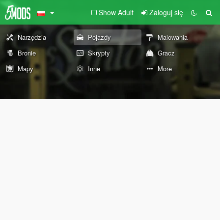
Show Adult
Zaloguj się
Narzędzia
Pojazdy
Malowania
Bronie
Skrypty
Gracz
Mapy
Inne
More