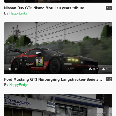
Nissan R35 GT3 Nismo Motul 10 years tribute
1.0
By
HappyEndgr
5.0
371
9
Ford Mustang GT3 Nürburgring Langstrecken-Serie #2 2026
1.0
By
HappyEndgr