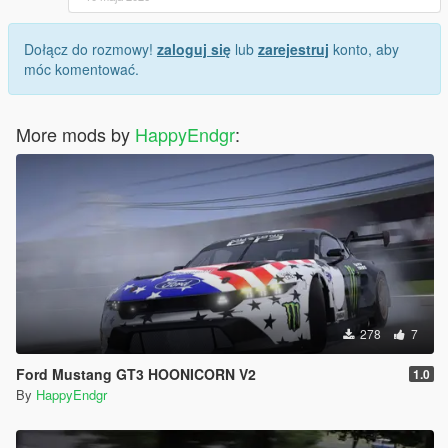
Dołącz do rozmowy!
zaloguj się
lub
zarejestruj
konto, aby
móc komentować.
More mods by
HappyEndgr
:
278
7
Ford Mustang GT3 HOONICORN V2
1.0
By
HappyEndgr