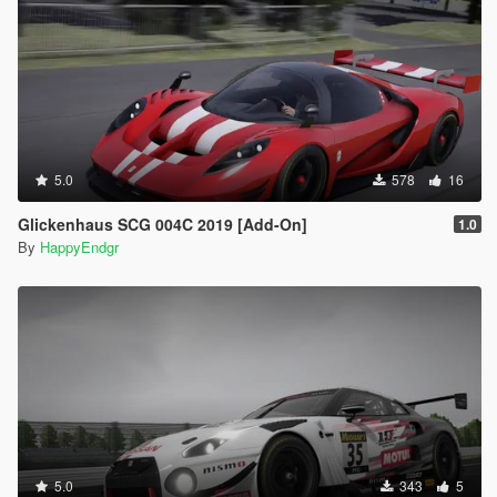
5.0
578
16
Glickenhaus SCG 004C 2019 [Add-On]
1.0
By
HappyEndgr
5.0
343
5