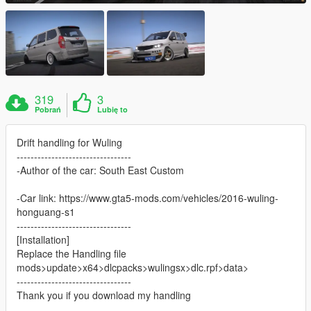
319
3
Pobrań
Lubię to
Drift handling for Wuling
---------------------------------
-Author of the car: South East Custom
-Car link: https://www.gta5-mods.com/vehicles/2016-wuling-
honguang-s1
---------------------------------
[Installation]
Replace the Handling file
mods>update>x64>dlcpacks>wulingsx>dlc.rpf>data>
---------------------------------
Thank you if you download my handling