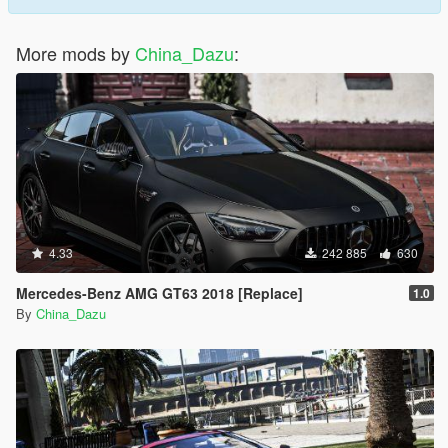
More mods by
China_Dazu
:
4.33
242 885
630
Mercedes-Benz AMG GT63 2018 [Replace]
1.0
By
China_Dazu