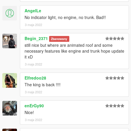
AngelLe
No indicator light, no engine, no trunk. Bad!!
3 maja 2022
Begin_2371
Zbanowany
still nice but where are animated roof and some
necessary features like engine and trunk hope update
it xD
3 maja 2022
Elfredoo28
The king is back !!!!
3 maja 2022
enErGy90
Nice!
3 maja 2022