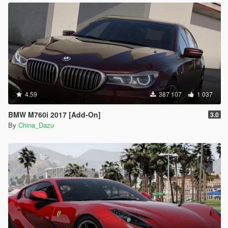
4.59
387 107
1 037
BMW M760i 2017 [Add-On]
3.0
By
China_Dazu