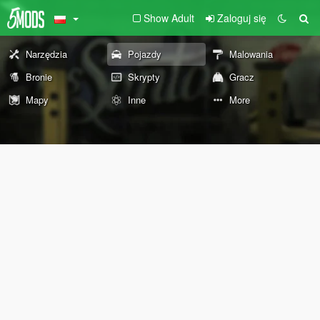
Show Adult
Zaloguj się
Narzędzia
Pojazdy
Malowania
Bronie
Skrypty
Gracz
Mapy
Inne
More