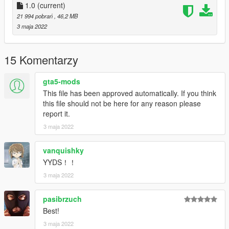
1.0
(current)
21 994 pobrań
, 46,2 MB
3 maja 2022
15 Komentarzy
gta5-mods
This file has been approved automatically. If you think
this file should not be here for any reason please
report it.
3 maja 2022
vanquishky
YYDS！！
3 maja 2022
pasibrzuch
Best!
3 maja 2022