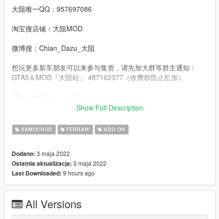
大阻唯一QQ：957697086
淘宝搜店铺：大阻MOD
微博搜：Chian_Dazu_大阻
想玩更多新车朋友可以来参与集资，请先加大群等群主通知：
GTA5＆MOD『大阻站』 487162377（收费群防止乱加）
3D model from：csr2
Show Full Description
Convert：DAZU
SAMOCHÓD
FERRARI
ADD-ON
dlcpacks：f822
3 maja 2022
Dodano:
Facebook.：https://www.facebook.com/Dazumods
3 maja 2022
Ostatnia aktualizacja:
9 hours ago
Last Downloaded:
All Versions