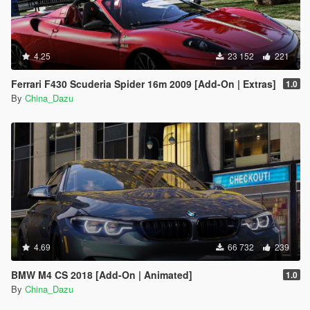
4.25
23 152
221
Ferrari F430 Scuderia Spider 16m 2009 [Add-On | Extras]
1.0
By
China_Dazu
4.69
66 732
239
BMW M4 CS 2018 [Add-On | Animated]
1.0
By
China_Dazu