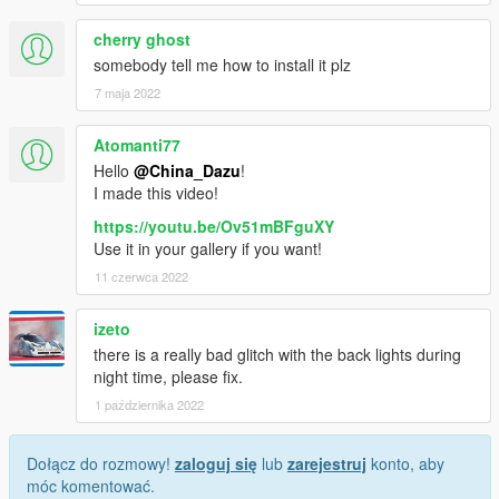
cherry ghost
somebody tell me how to install it plz
7 maja 2022
Atomanti77
Hello
@China_Dazu
!
I made this video!
https://youtu.be/Ov51mBFguXY
Use it in your gallery if you want!
11 czerwca 2022
izeto
there is a really bad glitch with the back lights during
night time, please fix.
1 października 2022
Dołącz do rozmowy!
zaloguj się
lub
zarejestruj
konto, aby
móc komentować.