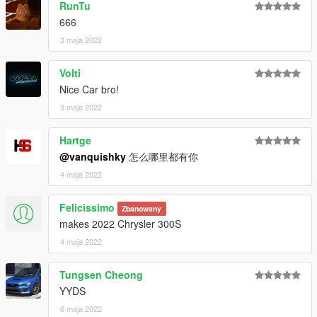
RunTu
666
3 maja 2022
Volti
Nice Car bro!
3 maja 2022
Hartge
@vanquishky
怎么哪里都有你
4 maja 2022
Felicissimo
Zbanowany
makes 2022 Chrysler 300S
4 maja 2022
Tungsen Cheong
YYDS
6 maja 2022