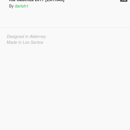
By
darioh1
Designed in Alderney
Made in Los Santos