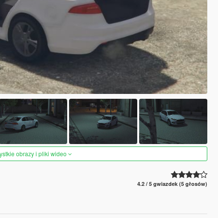
tkie obrazy i pliki wideo
4.2 / 5 gwiazdek (5 głosów)