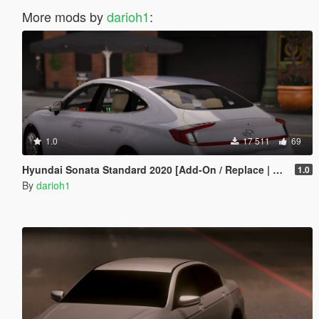
More mods by
darioh1
:
1.0
17 511
69
Hyundai Sonata Standard 2020 [Add-On / Replace | FiveM]
1.0
By
darioh1