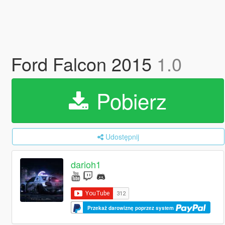
Ford Falcon 2015
1.0
Pobierz
Udostępnij
darioh1
Przekaż darowiznę poprzez system