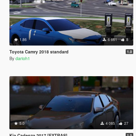
1.86
6 661
8
Toyota Camry 2018 standard
1.0
By
darioh1
5.0
4 085
27
Kia Cadenza 2017 [EXTRAS]
1.0