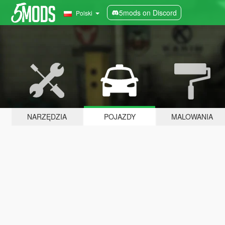
5mods on Discord
Polski
NARZĘDZIA
POJAZDY
MALOWANIA