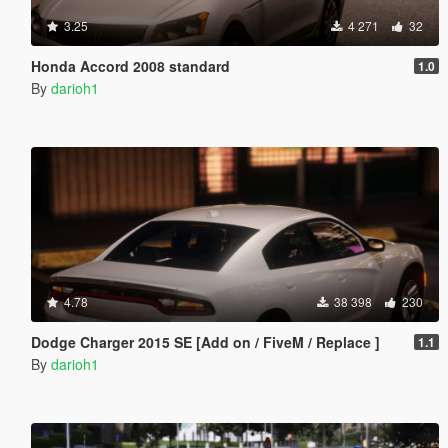
3.25
4 271
32
Honda Accord 2008 standard
1.0
By
darioh1
4.78
38 398
230
Dodge Charger 2015 SE [Add on / FiveM / Replace ]
1.1
By
darioh1