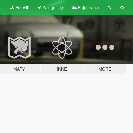
t
Prześlij
Zaloguj się
Rejestracja
MAPY
INNE
MORE