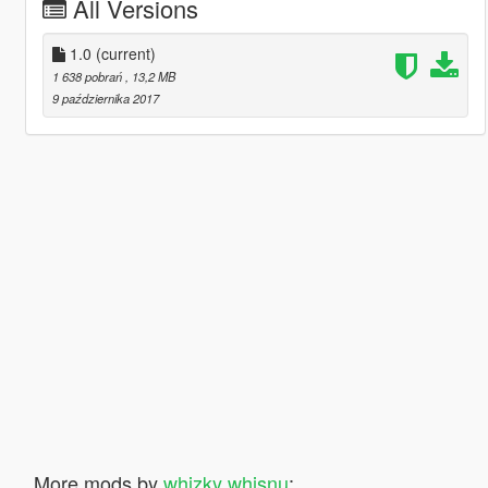
All Versions
1.0
(current)
1 638 pobrań
, 13,2 MB
9 października 2017
More mods by
whizky whisnu
: