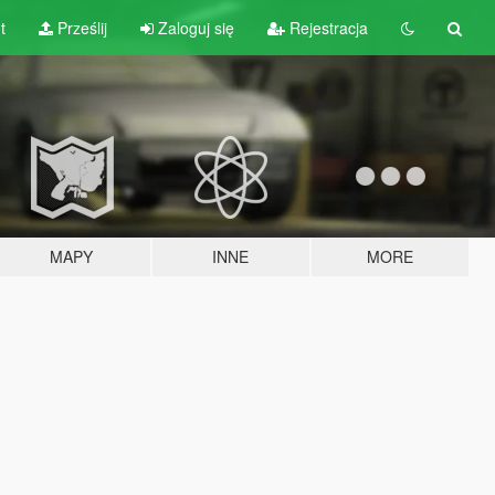
t
Prześlij
Zaloguj się
Rejestracja
MAPY
INNE
MORE