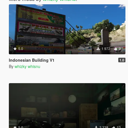
5.0
1 972
9
Indonesian Building V1
1.0
By
whizky whisnu
5.0
2 338
13