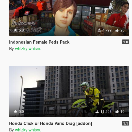
5.0
4 799
26
Indonesian Female Peds Pack
1.0
By
whizky whisnu
5.0
11 293
10
Honda Click or Honda Vario Drag [addon]
1.1
By
whizky whisnu