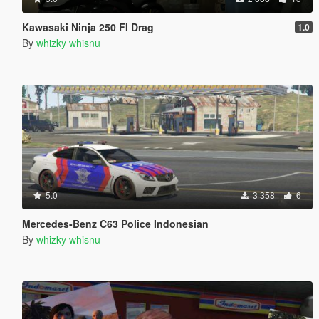
Kawasaki Ninja 250 FI Drag
1.0
By
whizky whisnu
5.0
3 358
6
Mercedes-Benz C63 Police Indonesian
By
whizky whisnu