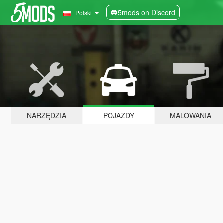
5mods on Discord
Polski
NARZĘDZIA
POJAZDY
MALOWANIA