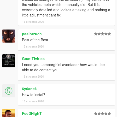
the vehicles.meta which I manually did, But it is
extremely detailed and lookes amazing and nothing a
little adjustment cant fix.
13 stycznia 2020
pasibrzuch
Best of the Best
13 stycznia 2020
Goat Tivities
I need you Lamborghini aventador how would I be
able to do contact you
16 stycznia 2020
6y6anek
How to instal?
18 stycznia 2020
FeeDNighT