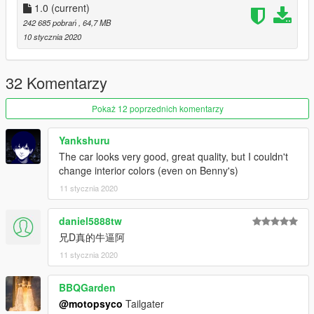
1.0
(current)
242 685 pobrań
, 64,7 MB
10 stycznia 2020
32 Komentarzy
Pokaż 12 poprzednich komentarzy
Yankshuru
The car looks very good, great quality, but I couldn't
change interior colors (even on Benny's)
11 stycznia 2020
daniel5888tw
兄D真的牛逼阿
11 stycznia 2020
BBQGarden
@motopsyco
Tailgater