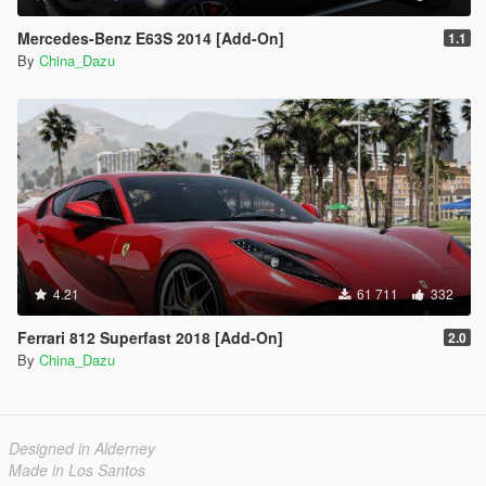
Mercedes-Benz E63S 2014 [Add-On]
1.1
By
China_Dazu
4.21
61 711
332
Ferrari 812 Superfast 2018 [Add-On]
2.0
By
China_Dazu
Designed in Alderney
Made in Los Santos