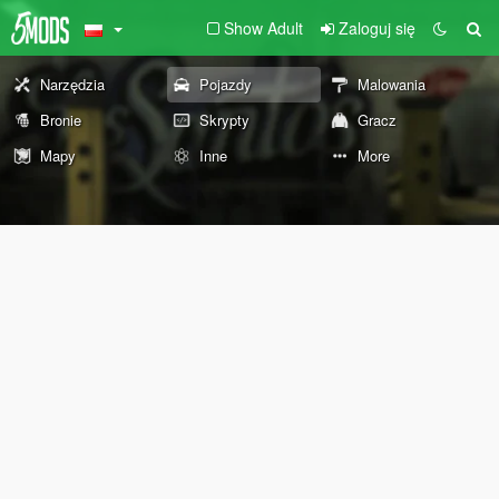
Show Adult
Zaloguj się
Narzędzia
Pojazdy
Malowania
Bronie
Skrypty
Gracz
Mapy
Inne
More