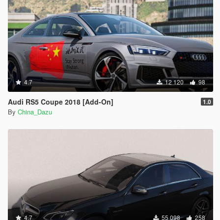
4.7
12 120
98
Audi RS5 Coupe 2018 [Add-On]
1.0
By
China_Dazu
4.7
55 098
258