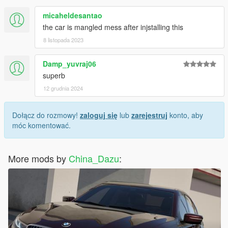
micaheldesantao
the car is mangled mess after injstalling this
8 listopada 2023
Damp_yuvraj06
superb
12 grudnia 2024
Dołącz do rozmowy!
zaloguj się
lub
zarejestruj
konto, aby
móc komentować.
More mods by
China_Dazu
: