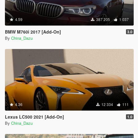
4.59
387 205
1 037
BMW M760i 2017 [Add-On]
3.0
By
China_Dazu
4.36
12 334
111
Lexus LC500 2021 [Add-On]
1.0
By
China_Dazu