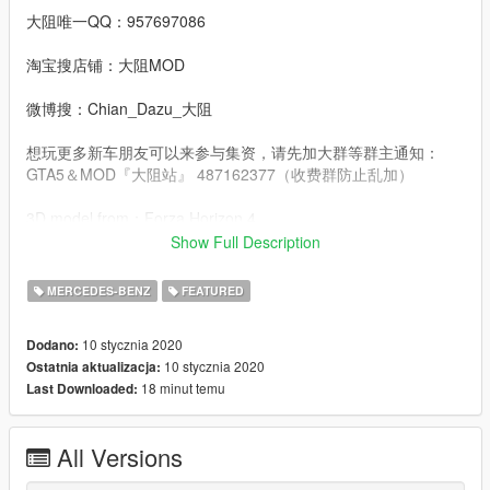
大阻唯一QQ：957697086
淘宝搜店铺：大阻MOD
微博搜：Chian_Dazu_大阻
想玩更多新车朋友可以来参与集资，请先加大群等群主通知：
GTA5＆MOD『大阻站』 487162377（收费群防止乱加）
3D model from：Forza Horizon 4
Show Full Description
Convert：DAZU
MERCEDES-BENZ
FEATURED
dlcpacks：amggt63
10 stycznia 2020
Dodano:
Facebook.：https://www.facebook.com/Dazumods
10 stycznia 2020
Ostatnia aktualizacja:
18 minut temu
Last Downloaded:
All Versions