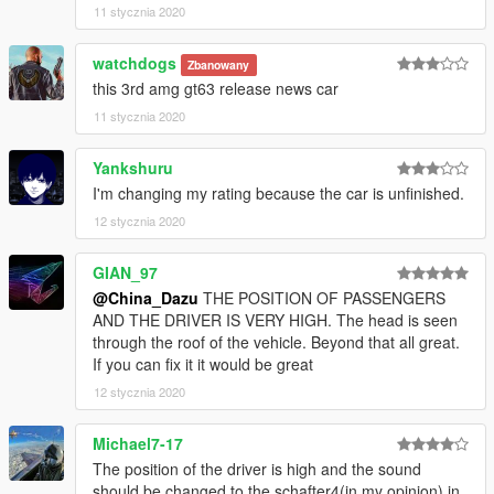
11 stycznia 2020
watchdogs
Zbanowany
this 3rd amg gt63 release news car
11 stycznia 2020
Yankshuru
I'm changing my rating because the car is unfinished.
12 stycznia 2020
GIAN_97
@China_Dazu
THE POSITION OF PASSENGERS
AND THE DRIVER IS VERY HIGH. The head is seen
through the roof of the vehicle. Beyond that all great.
If you can fix it it would be great
12 stycznia 2020
Michael7-17
The position of the driver is high and the sound
should be changed to the schafter4(in my opinion) in