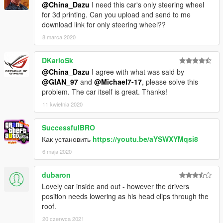
@China_Dazu
I need this car's only steering wheel
for 3d printing. Can you upload and send to me
download link for only steering wheel??
8 marca 2020
DKarloSk
@China_Dazu
I agree with what was said by
@GIAN_97
and
@Michael7-17
, please solve this
problem. The car itself is great. Thanks!
11 kwietnia 2020
SuccessfulBRO
Как установить
https://youtu.be/aYSWXYMqsi8
6 maja 2020
dubaron
Lovely car inside and out - however the drivers
position needs lowering as his head clips through the
roof.
20 czerwca 2021