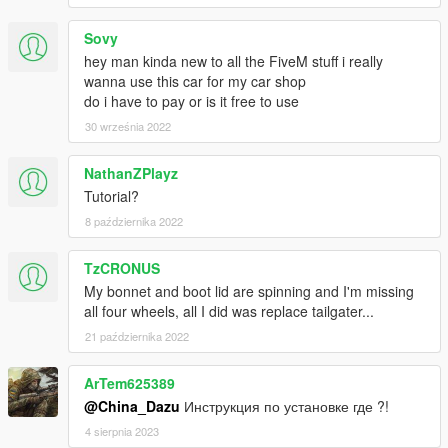
Sovy
hey man kinda new to all the FiveM stuff i really
wanna use this car for my car shop
do i have to pay or is it free to use
30 września 2022
NathanZPlayz
Tutorial?
8 października 2022
TzCRONUS
My bonnet and boot lid are spinning and I'm missing
all four wheels, all I did was replace tailgater...
21 października 2022
ArTem625389
@China_Dazu
Инструкция по установке где ?!
4 sierpnia 2023