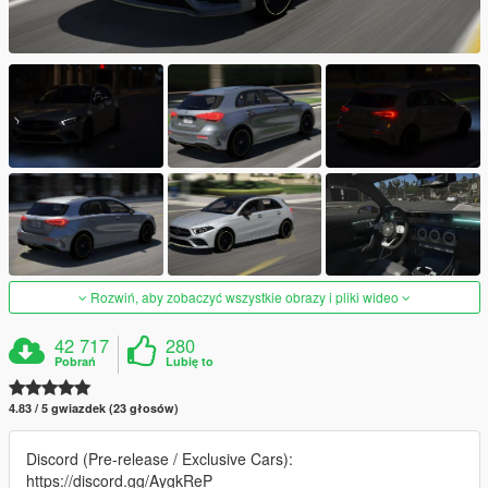
Rozwiń, aby zobaczyć wszystkie obrazy i pliki wideo
42 717
280
Pobrań
Lubię to
4.83 / 5 gwiazdek (23 głosów)
Discord (Pre-release / Exclusive Cars):
https://discord.gg/AygkReP