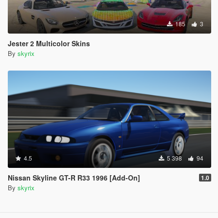
185
3
Jester 2 Multicolor Skins
By
skyrix
4.5
5 398
94
Nissan Skyline GT-R R33 1996 [Add-On]
1.0
By
skyrix