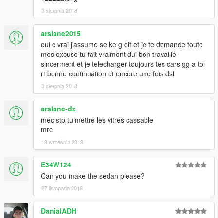
3 sierpnia 2018
arslane2015
oui c vrai j'assume se ke g dit et je te demande toute
mes excuse tu fait vraiment dui bon travaille
sincerment et je telecharger toujours tes cars gg a toi
rt bonne continuation et encore une fois dsl
3 sierpnia 2018
arslane-dz
mec stp tu mettre les vitres cassable
mrc
18 września 2018
E34W124
Can you make the sedan please?
27 listopada 2018
DanialADH