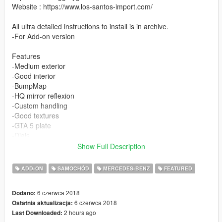
Website : https://www.los-santos-import.com/
All ultra detailed instructions to install is in archive.
-For Add-on version
Features
-Medium exterior
-Good interior
-BumpMap
-HQ mirror reflexion
-Custom handling
-Good textures
-GTA 5 plate
-Dials
-Real Leather
Show Full Description
CREDIT :
ADD-ON
SAMOCHÓD
MERCEDES-BENZ
FEATURED
Model from TurboSquid
Convert : SKYRIX
6 czerwca 2018
Dodano:
6 czerwca 2018
Ostatnia aktualizacja:
2 hours ago
Last Downloaded: