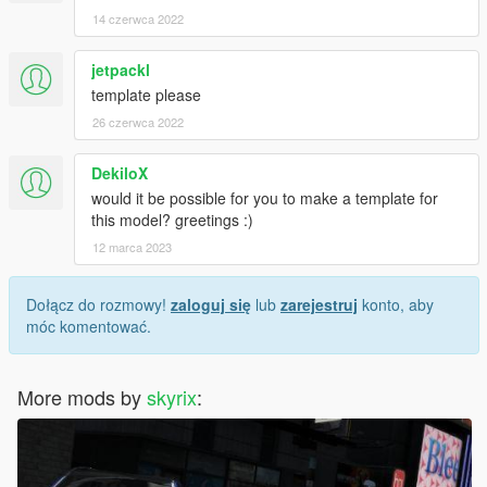
14 czerwca 2022
jetpackl
template please
26 czerwca 2022
DekiloX
would it be possible for you to make a template for
this model? greetings :)
12 marca 2023
Dołącz do rozmowy!
zaloguj się
lub
zarejestruj
konto, aby
móc komentować.
More mods by
skyrix
: