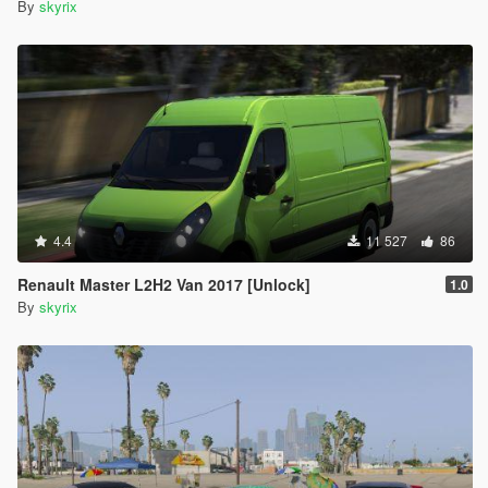
By
skyrix
4.4
11 527
86
Renault Master L2H2 Van 2017 [Unlock]
1.0
By
skyrix