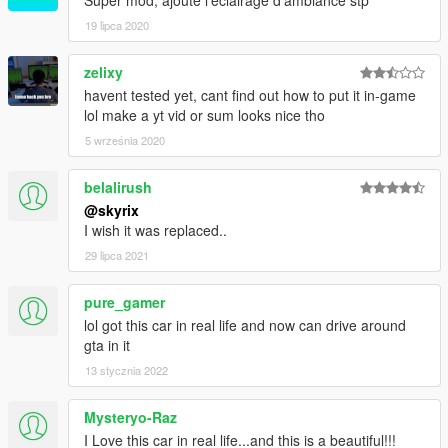
Super mod, ajoute l'eclairage d'ambiance stp
19 lipca 2020
zelixy
havent tested yet, cant find out how to put it in-game
lol make a yt vid or sum looks nice tho
5 września 2020
belalirush
@skyrix
I wish it was replaced..
29 lipca 2021
pure_gamer
lol got this car in real life and now can drive around
gta in it
13 stycznia 2022
Mysteryo-Raz
I Love this car in real life...and this is a beautiful!!!