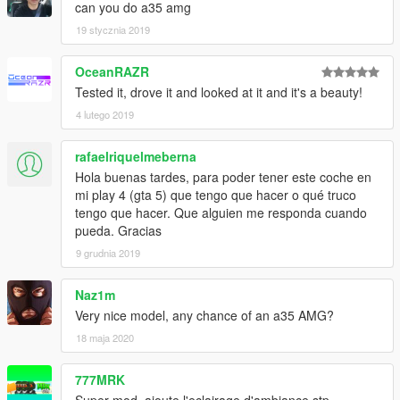
can you do a35 amg
19 stycznia 2019
OceanRAZR
Tested it, drove it and looked at it and it's a beauty!
4 lutego 2019
rafaelriquelmeberna
Hola buenas tardes, para poder tener este coche en
mi play 4 (gta 5) que tengo que hacer o qué truco
tengo que hacer. Que alguien me responda cuando
pueda. Gracias
9 grudnia 2019
Naz1m
Very nice model, any chance of an a35 AMG?
18 maja 2020
777MRK