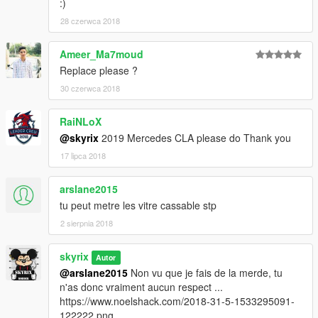
:)
28 czerwca 2018
Ameer_Ma7moud
Replace please ?
30 czerwca 2018
RaiNLoX
@skyrix
2019 Mercedes CLA please do Thank you
17 lipca 2018
arslane2015
tu peut metre les vitre cassable stp
2 sierpnia 2018
skyrix
Autor
@arslane2015
Non vu que je fais de la merde, tu
n'as donc vraiment aucun respect ...
https://www.noelshack.com/2018-31-5-1533295091-
122222.png