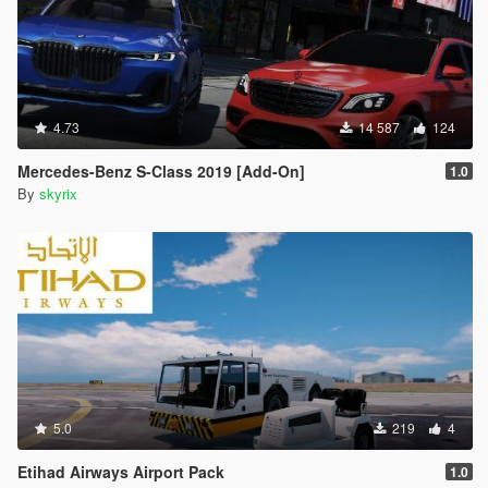
4.73
14 587
124
Mercedes-Benz S-Class 2019 [Add-On]
1.0
By
skyrix
5.0
219
4
Etihad Airways Airport Pack
1.0