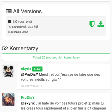
All Versions
1.0
(current)
42 680 pobrań
, 39,3 MB
6 czerwca 2018
52 Komentarzy
Pokaż 20 poprzednich komentarzy
skyrix
Autor
@ProDisY
Merci , et oui j'essaye de faire que des
voitures inédits sur gta ^^
28 czerwca 2018
ProDisY
@skyrix
J'ai hâte de voir t'es futurs projet :p mais tu
les crées tous rapidement et si bien fini je dit chapeau