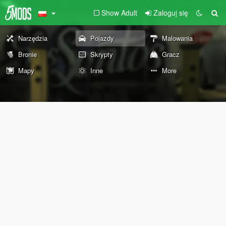
Show Adult
Zaloguj się
Narzędzia
Pojazdy
Malowania
Bronie
Skrypty
Gracz
Mapy
Inne
More