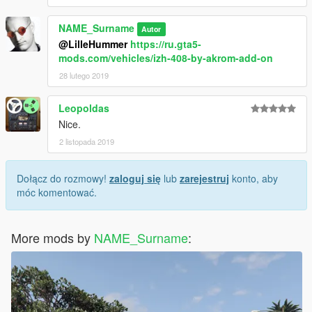
NAME_Surname
Autor
@LilleHummer
https://ru.gta5-
mods.com/vehicles/izh-408-by-akrom-add-on
28 lutego 2019
Leopoldas
Nice.
2 listopada 2019
Dołącz do rozmowy!
zaloguj się
lub
zarejestruj
konto, aby
móc komentować.
More mods by
NAME_Surname
: