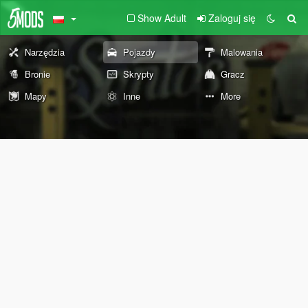
Show Adult
Zaloguj się
Narzędzia
Pojazdy
Malowania
Bronie
Skrypty
Gracz
Mapy
Inne
More