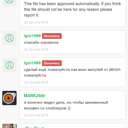
This file has been approved automatically. If you think
this file should not be here for any reason please
report it.
22 stycznia 2019
igor1999
Zbanowany
спасибо огромное
22 stycznia 2019
igor1999
Zbanowany
сделай ещё пожалуйста пак всех жигулей от akrom
пожалуйста
22 stycznia 2019
MARK2580
я конечно видел дичь, но чтобы заниженный
москвич со спойлером ))
23 stycznia 2019