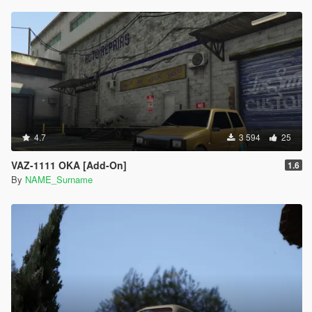
4.7
3 594
25
VAZ-1111 OKA [Add-On]
1.6
By
NAME_Surname