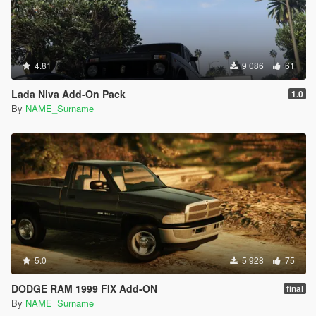
4.81
9 086
61
Lada Niva Add-On Pack
1.0
By
NAME_Surname
5.0
5 928
75
DODGE RAM 1999 FIX Add-ON
final
By
NAME_Surname