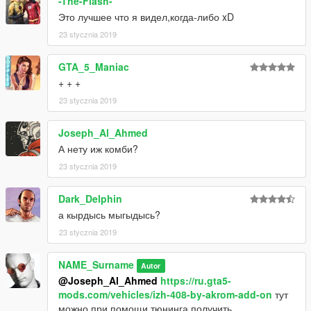
-The-Flash-
Это лучшее что я видел,когда-либо xD
23 stycznia 2019
GTA_5_Maniac
+ + +
23 stycznia 2019
Joseph_Al_Ahmed
А нету иж комби?
23 stycznia 2019
Dark_Delphin
а кырдысь мыгыдысь?
23 stycznia 2019
NAME_Surname
Autor
@Joseph_Al_Ahmed
https://ru.gta5-
mods.com/vehicles/izh-408-by-akrom-add-on
тут
можно при помощи тюнинга получить