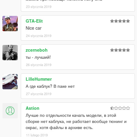
23 stycznia 2019
GTA-Elit
Nice car
24 stycznia 2019
zcerneboh
ты - лучший!
26 stycznia 2019
LilleHummer
А где каблук? В паке нет
27 stycznia 2019
Astion
Лучше по отдельности качать модели, в этой
сборке нет каблука, не работает вообще тюнинг и
окрас, хотя файлы в архиве есть.
11 lutego 2019