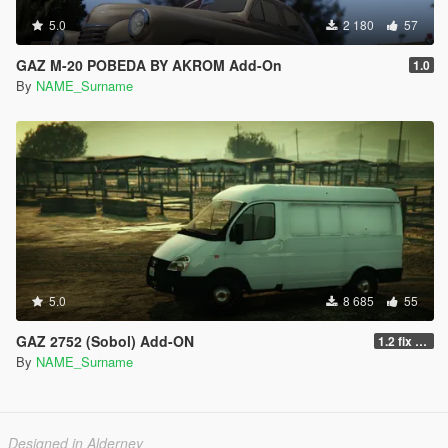
5.0
2 180
57
GAZ M-20 POBEDA BY AKROM Add-On
1.0
By
NAME_Surname
5.0
8 685
55
GAZ 2752 (Sobol) Add-ON
1.2 fix siren/работа сирены у полицейской версии
By
NAME_Surname
Designed in Alderney