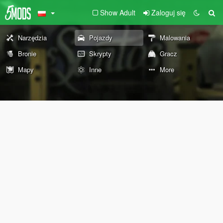
Show Adult
Zaloguj się
Narzędzia
Pojazdy
Malowania
Bronie
Skrypty
Gracz
Mapy
Inne
More