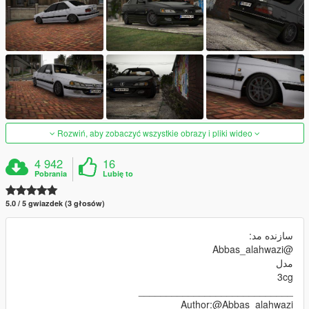
Rozwiń, aby zobaczyć wszystkie obrazy i pliki wideo
4 942
16
Pobrania
Lubię to
5.0 / 5 gwiazdek (3 głosów)
سازنده مد:
@Abbas_alahwazi
مدل
3cg
____________________________
Author:@Abbas_alahwazi