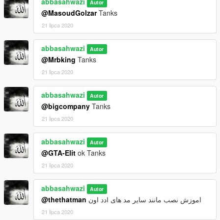
abbasahwazi
Autor
@MasoudGolzar
Tanks
21 lipca 2020
abbasahwazi
Autor
@Mrbking
Tanks
21 lipca 2020
abbasahwazi
Autor
@bigcompany
Tanks
21 lipca 2020
abbasahwazi
Autor
@GTA-Elit
ok Tanks
21 lipca 2020
abbasahwazi
Autor
@thethatman
اموزش نصب مانند سایر مد های ادد اون
21 lipca 2020