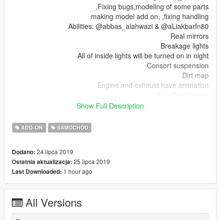
Fixing bugs,modeling of some parts,
making model add on, ,fixing handling
Abilities: @abbas_alahwazi & @aLiakbarfn80
Real mirrors
Breakage lights
All of inside lights will be turned on in night
Consort suspension
Dirt map
Engine and exhaust have animation
Excellent texture
Fixed first person camera on the car
Show Full Description
Excellent handling
Excellent materials
ADD-ON
SAMOCHÓD
Join us:@gtafnedit
24 lipca 2019
Dodano:
→ Spawn Name: parselxfn
25 lipca 2019
Ostatnia aktualizacja:
پارس elx ،ساخته شده در گروه gtafnedit
1 hour ago
Last Downloaded:
کپی بدون ذکر منبع شرعا حرام است و گروه ما هیچ گونه رضایتی
ندارد
از تکست داخل مد پوزش میطلبیم، بعضی افراد سودجو باعث افت کار
All Versions
میشن.
ادرس کانال: