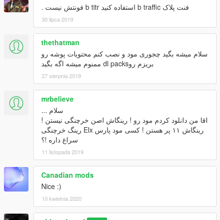
فنت پلاک b traffic استفاده کنید b titr فونتش نیست .
)
30 lipca 2019
thethatman
سلام میشه بگید چجوری مود و نصب کنم محتویات پوشه رو
بریزم روdl packs ممنوم میشه اگه بگید
27 sierpnia 2019
mrbelieve
سلام ...
اقا من دانلود کردم مود رو ! رینگاش اصن خرچنگی نیستن !
رینگاش ۱۱ پر هستن ! کسی مود پارس Elx رینگ خرچنگی
سراغ داره !؟
11 listopada 2019
Canadian mods
Nice :)
10 kwietnia 2020