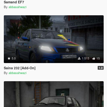
Samand EF7
By
abbasahwazi
5.0
1 515
15
Saina 232 [Add-On]
1.0
By
abbasahwazi