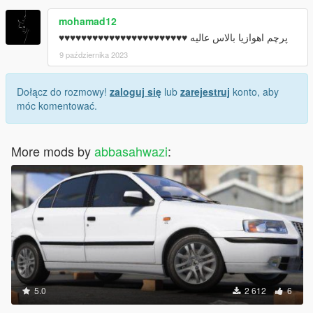
mohamad12
پرچم اهوازیا بالاس عالیه ♥♥♥♥♥♥♥♥♥♥♥♥♥♥♥♥♥♥♥♥♥♥♥
9 października 2023
Dołącz do rozmowy!
zaloguj się
lub
zarejestruj
konto, aby
móc komentować.
More mods by
abbasahwazi
:
5.0
2 612
6