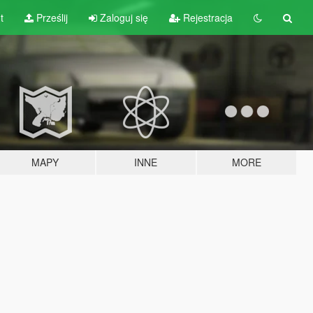
t
Prześlij
Zaloguj się
Rejestracja
MAPY
INNE
MORE