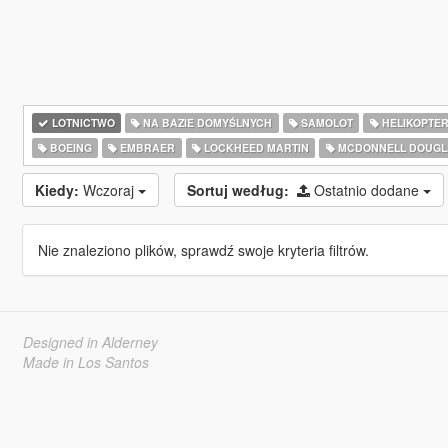
LOTNICTWO
NA BAZIE DOMYŚLNYCH
SAMOLOT
HELIKOPTE
BOEING
EMBRAER
LOCKHEED MARTIN
MCDONNELL DOUGL
Kiedy:
Wczoraj
Sortuj według:
Ostatnio dodane
Nie znaleziono plików, sprawdź swoje kryteria filtrów.
Designed in Alderney
Made in Los Santos