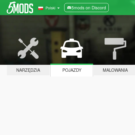
5mods on Discord
Polski
NARZĘDZIA
POJAZDY
MALOWANIA