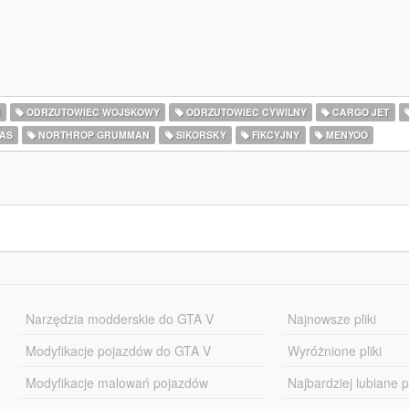
R
ODRZUTOWIEC WOJSKOWY
ODRZUTOWIEC CYWILNY
CARGO JET
AS
NORTHROP GRUMMAN
SIKORSKY
FIKCYJNY
MENYOO
Narzędzia modderskie do GTA V
Najnowsze pliki
Modyfikacje pojazdów do GTA V
Wyróżnione pliki
Modyfikacje malowań pojazdów
Najbardziej lubiane pl