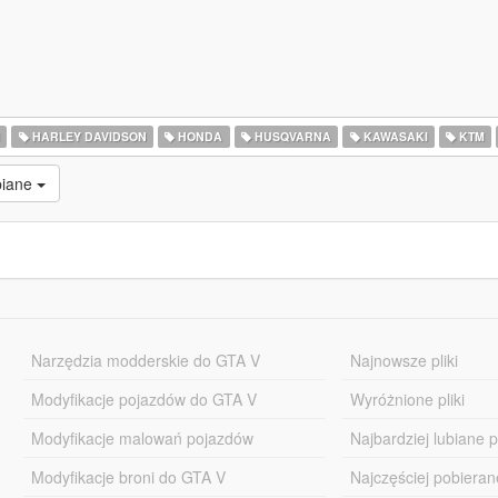
I
HARLEY DAVIDSON
HONDA
HUSQVARNA
KAWASAKI
KTM
biane
Narzędzia modderskie do GTA V
Najnowsze pliki
Modyfikacje pojazdów do GTA V
Wyróżnione pliki
Modyfikacje malowań pojazdów
Najbardziej lubiane pl
Modyfikacje broni do GTA V
Najczęściej pobierane