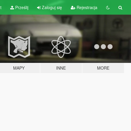
t
Prześlij
Zaloguj się
Rejestracja
MAPY
INNE
MORE