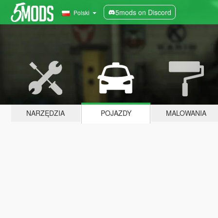
5mods on Discord
Polski
NARZĘDZIA
POJAZDY
MALOWANIA