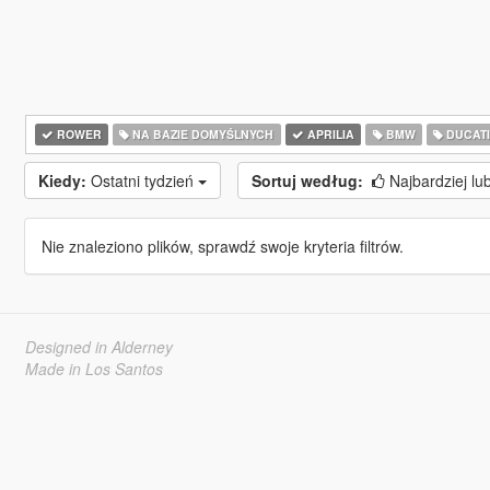
ROWER
NA BAZIE DOMYŚLNYCH
APRILIA
BMW
DUCAT
Kiedy:
Ostatni tydzień
Sortuj według:
Najbardziej lu
Nie znaleziono plików, sprawdź swoje kryteria filtrów.
Designed in Alderney
Made in Los Santos