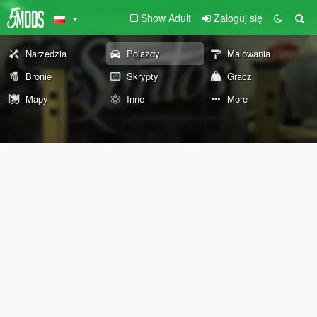
Show Adult
Zaloguj się
Narzędzia
Pojazdy
Malowania
Bronie
Skrypty
Gracz
Mapy
Inne
More