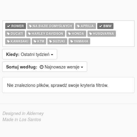
ROWER
NA BAZIE DOMYŚLNYCH
APRILIA
BMW
DUCATI
HARLEY DAVIDSON
HONDA
HUSQVARNA
KAWASAKI
KTM
SUZUKI
YAMAHA
Kiedy:
Ostatni tydzień
Sortuj według:
Najnowsze wersje
Nie znaleziono plików, sprawdź swoje kryteria filtrów.
Designed in Alderney
Made in Los Santos