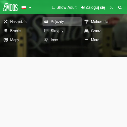
Show Adult
Zaloguj się
Narzędzia
Pojazdy
Malowania
Bronie
Skrypty
Gracz
Mapy
Inne
More