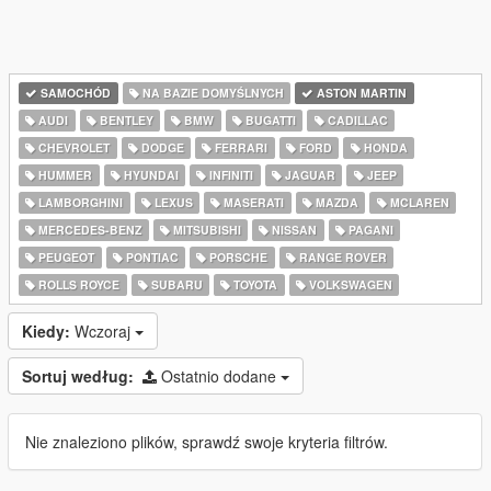
SAMOCHÓD
NA BAZIE DOMYŚLNYCH
ASTON MARTIN
AUDI
BENTLEY
BMW
BUGATTI
CADILLAC
CHEVROLET
DODGE
FERRARI
FORD
HONDA
HUMMER
HYUNDAI
INFINITI
JAGUAR
JEEP
LAMBORGHINI
LEXUS
MASERATI
MAZDA
MCLAREN
MERCEDES-BENZ
MITSUBISHI
NISSAN
PAGANI
PEUGEOT
PONTIAC
PORSCHE
RANGE ROVER
ROLLS ROYCE
SUBARU
TOYOTA
VOLKSWAGEN
Kiedy:
Wczoraj
Sortuj według:
Ostatnio dodane
Nie znaleziono plików, sprawdź swoje kryteria filtrów.