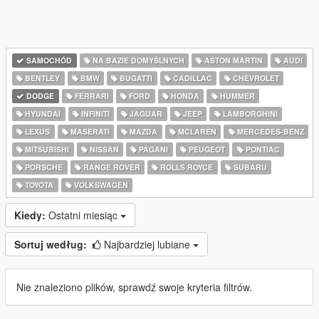
SAMOCHÓD
NA BAZIE DOMYŚLNYCH
ASTON MARTIN
AUDI
BENTLEY
BMW
BUGATTI
CADILLAC
CHEVROLET
DODGE
FERRARI
FORD
HONDA
HUMMER
HYUNDAI
INFINITI
JAGUAR
JEEP
LAMBORGHINI
LEXUS
MASERATI
MAZDA
MCLAREN
MERCEDES-BENZ
MITSUBISHI
NISSAN
PAGANI
PEUGEOT
PONTIAC
PORSCHE
RANGE ROVER
ROLLS ROYCE
SUBARU
TOYOTA
VOLKSWAGEN
Kiedy:
Ostatni miesiąc
Sortuj według:
Najbardziej lubiane
Nie znaleziono plików, sprawdź swoje kryteria filtrów.