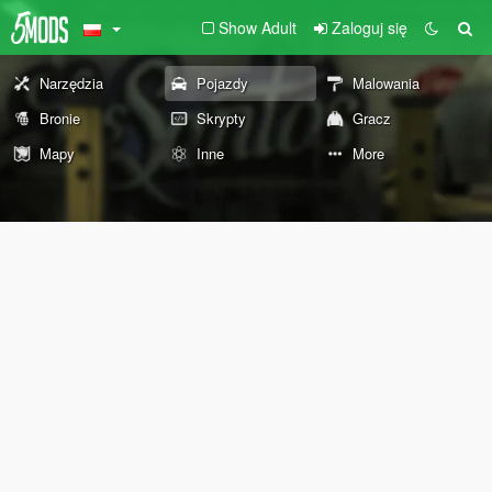
Show Adult
Zaloguj się
Narzędzia
Pojazdy
Malowania
Bronie
Skrypty
Gracz
Mapy
Inne
More