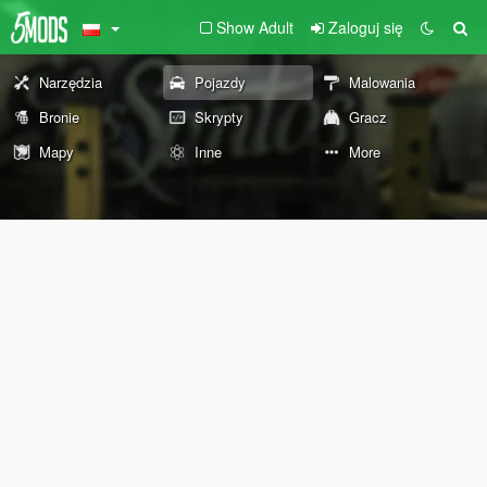
Show Adult
Zaloguj się
Narzędzia
Pojazdy
Malowania
Bronie
Skrypty
Gracz
Mapy
Inne
More