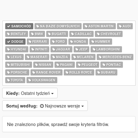
SAMOCHÓD
NA BAZIE DOMYŚLNYCH
ASTON MARTIN
AUDI
BENTLEY
BMW
BUGATTI
CADILLAC
CHEVROLET
DODGE
FERRARI
FORD
HONDA
HUMMER
HYUNDAI
INFINITI
JAGUAR
JEEP
LAMBORGHINI
LEXUS
MASERATI
MAZDA
MCLAREN
MERCEDES-BENZ
MITSUBISHI
NISSAN
PAGANI
PEUGEOT
PONTIAC
PORSCHE
RANGE ROVER
ROLLS ROYCE
SUBARU
TOYOTA
VOLKSWAGEN
Kiedy:
Ostatni tydzień
Sortuj według:
Najnowsze wersje
Nie znaleziono plików, sprawdź swoje kryteria filtrów.