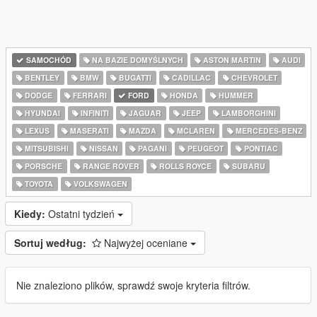
SAMOCHÓD
NA BAZIE DOMYŚLNYCH
ASTON MARTIN
AUDI
BENTLEY
BMW
BUGATTI
CADILLAC
CHEVROLET
DODGE
FERRARI
FORD
HONDA
HUMMER
HYUNDAI
INFINITI
JAGUAR
JEEP
LAMBORGHINI
LEXUS
MASERATI
MAZDA
MCLAREN
MERCEDES-BENZ
MITSUBISHI
NISSAN
PAGANI
PEUGEOT
PONTIAC
PORSCHE
RANGE ROVER
ROLLS ROYCE
SUBARU
TOYOTA
VOLKSWAGEN
Kiedy:
Ostatni tydzień
Sortuj według:
Najwyżej oceniane
Nie znaleziono plików, sprawdź swoje kryteria filtrów.