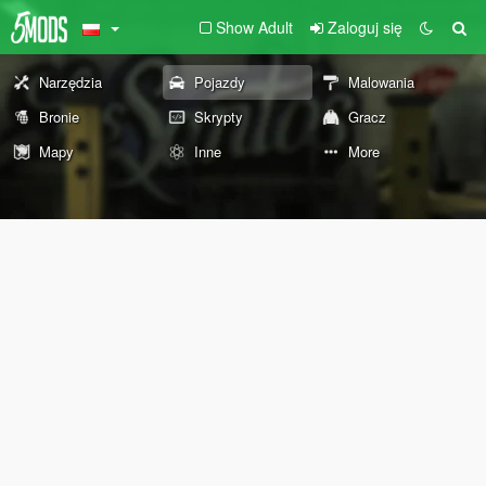
Show Adult
Zaloguj się
Narzędzia
Pojazdy
Malowania
Bronie
Skrypty
Gracz
Mapy
Inne
More