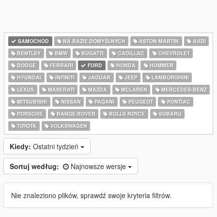
SAMOCHÓD
NA BAZIE DOMYŚLNYCH
ASTON MARTIN
AUDI
BENTLEY
BMW
BUGATTI
CADILLAC
CHEVROLET
DODGE
FERRARI
FORD
HONDA
HUMMER
HYUNDAI
INFINITI
JAGUAR
JEEP
LAMBORGHINI
LEXUS
MASERATI
MAZDA
MCLAREN
MERCEDES-BENZ
MITSUBISHI
NISSAN
PAGANI
PEUGEOT
PONTIAC
PORSCHE
RANGE ROVER
ROLLS ROYCE
SUBARU
TOYOTA
VOLKSWAGEN
Kiedy:
Ostatni tydzień
Sortuj według:
Najnowsze wersje
Nie znaleziono plików, sprawdź swoje kryteria filtrów.