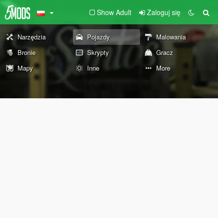
Show Adult
Zaloguj się
Narzędzia
Pojazdy
Malowania
Bronie
Skrypty
Gracz
Mapy
Inne
More