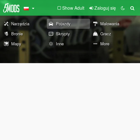
Show Adult
Zaloguj się
Narzędzia
Pojazdy
Malowania
Bronie
Skrypty
Gracz
Mapy
Inne
More