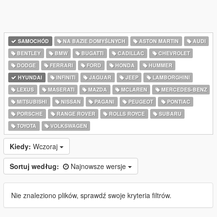
SAMOCHÓD
NA BAZIE DOMYŚLNYCH
ASTON MARTIN
AUDI
BENTLEY
BMW
BUGATTI
CADILLAC
CHEVROLET
DODGE
FERRARI
FORD
HONDA
HUMMER
HYUNDAI
INFINITI
JAGUAR
JEEP
LAMBORGHINI
LEXUS
MASERATI
MAZDA
MCLAREN
MERCEDES-BENZ
MITSUBISHI
NISSAN
PAGANI
PEUGEOT
PONTIAC
PORSCHE
RANGE ROVER
ROLLS ROYCE
SUBARU
TOYOTA
VOLKSWAGEN
Kiedy:
Wczoraj
Sortuj według:
Najnowsze wersje
Nie znaleziono plików, sprawdź swoje kryteria filtrów.