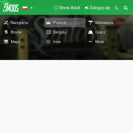
Show Adult
Zaloguj się
Narzędzia
Pojazdy
Malowania
Bronie
Skrypty
Gracz
Mapy
Inne
More