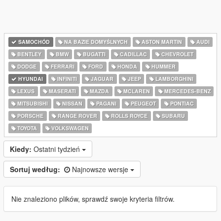
SAMOCHÓD
NA BAZIE DOMYŚLNYCH
ASTON MARTIN
AUDI
BENTLEY
BMW
BUGATTI
CADILLAC
CHEVROLET
DODGE
FERRARI
FORD
HONDA
HUMMER
HYUNDAI
INFINITI
JAGUAR
JEEP
LAMBORGHINI
LEXUS
MASERATI
MAZDA
MCLAREN
MERCEDES-BENZ
MITSUBISHI
NISSAN
PAGANI
PEUGEOT
PONTIAC
PORSCHE
RANGE ROVER
ROLLS ROYCE
SUBARU
TOYOTA
VOLKSWAGEN
Kiedy:
Ostatni tydzień
Sortuj według:
Najnowsze wersje
Nie znaleziono plików, sprawdź swoje kryteria filtrów.