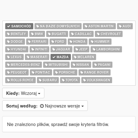
SAMOCHÓD
NA BAZIE DOMYŚLNYCH
ASTON MARTIN
AUDI
BENTLEY
BMW
BUGATTI
CADILLAC
CHEVROLET
DODGE
FERRARI
FORD
HONDA
HUMMER
HYUNDAI
INFINITI
JAGUAR
JEEP
LAMBORGHINI
LEXUS
MASERATI
MAZDA
MCLAREN
MERCEDES-BENZ
MITSUBISHI
NISSAN
PAGANI
PEUGEOT
PONTIAC
PORSCHE
RANGE ROVER
ROLLS ROYCE
SUBARU
TOYOTA
VOLKSWAGEN
Kiedy:
Wczoraj
Sortuj według:
Najnowsze wersje
Nie znaleziono plików, sprawdź swoje kryteria filtrów.