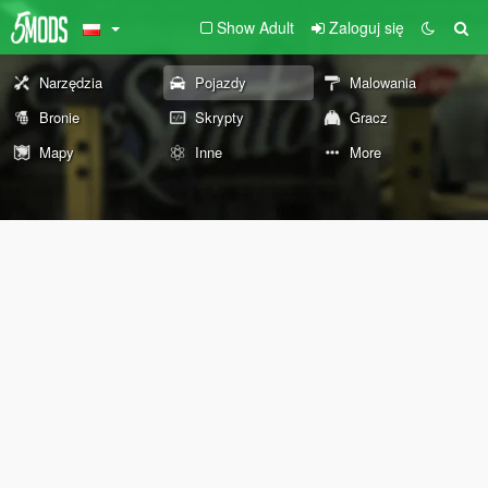
Show Adult
Zaloguj się
Narzędzia
Pojazdy
Malowania
Bronie
Skrypty
Gracz
Mapy
Inne
More