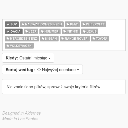
SUV
NA BAZIE DOMYŚLNYCH
BMW
CHEVROLET
DACIA
JEEP
HUMMER
INFINITI
LEXUS
MERCEDES-BENZ
NISSAN
RANGE ROVER
TOYOTA
VOLKSWAGEN
Kiedy:
Ostatni miesiąc
Sortuj według:
Najwyżej oceniane
Nie znaleziono plików, sprawdź swoje kryteria filtrów.
Designed in Alderney
Made in Los Santos