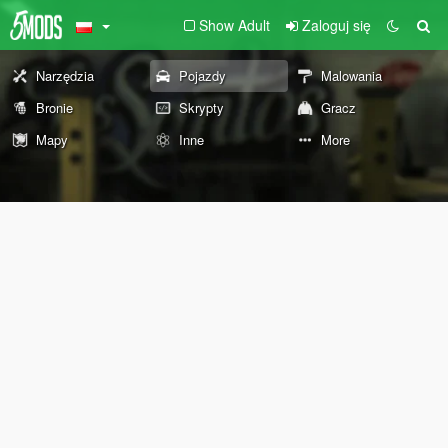
Show Adult
Zaloguj się
Narzędzia
Pojazdy
Malowania
Bronie
Skrypty
Gracz
Mapy
Inne
More