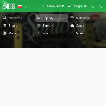
Show Adult
Zaloguj się
Narzędzia
Pojazdy
Malowania
Bronie
Skrypty
Gracz
Mapy
Inne
More