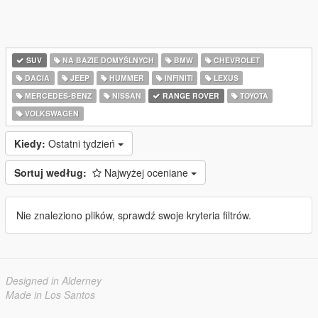
SUV
NA BAZIE DOMYŚLNYCH
BMW
CHEVROLET
DACIA
JEEP
HUMMER
INFINITI
LEXUS
MERCEDES-BENZ
NISSAN
RANGE ROVER
TOYOTA
VOLKSWAGEN
Kiedy:
Ostatni tydzień
Sortuj według:
Najwyżej oceniane
Nie znaleziono plików, sprawdź swoje kryteria filtrów.
Designed in Alderney
Made in Los Santos