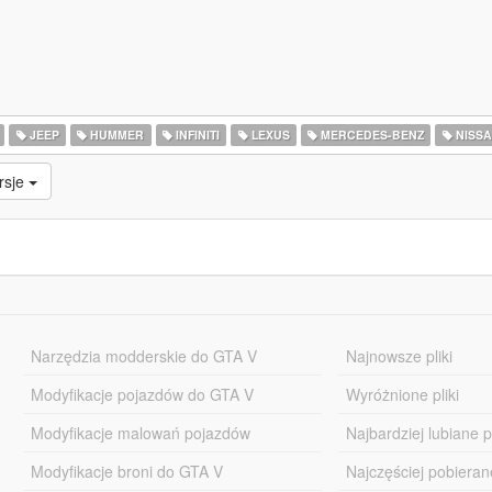
JEEP
HUMMER
INFINITI
LEXUS
MERCEDES-BENZ
NISS
rsje
Narzędzia modderskie do GTA V
Najnowsze pliki
Modyfikacje pojazdów do GTA V
Wyróżnione pliki
Modyfikacje malowań pojazdów
Najbardziej lubiane pl
Modyfikacje broni do GTA V
Najczęściej pobierane