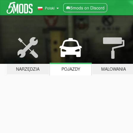
5mods on Discord
Polski
NARZĘDZIA
POJAZDY
MALOWANIA