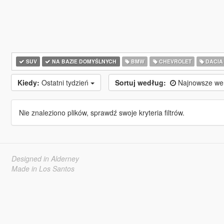
SUV
NA BAZIE DOMYŚLNYCH
BMW
CHEVROLET
DACIA
Kiedy:
Ostatni tydzień
Sortuj według:
Najnowsze we
Nie znaleziono plików, sprawdź swoje kryteria filtrów.
Designed in Alderney
Made in Los Santos