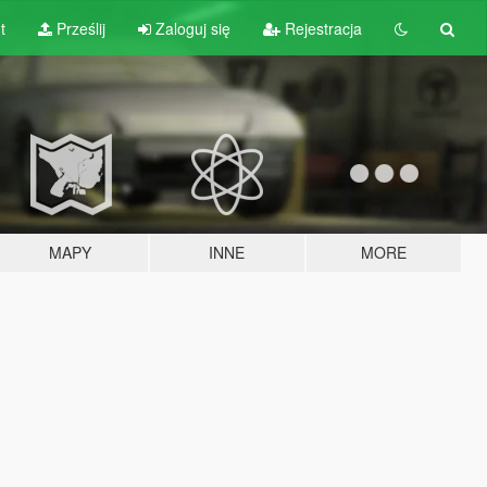
t
Prześlij
Zaloguj się
Rejestracja
MAPY
INNE
MORE