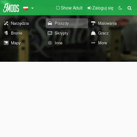
Show Adult
Zaloguj się
Narzędzia
Pojazdy
Malowania
Bronie
Skrypty
Gracz
Mapy
Inne
More