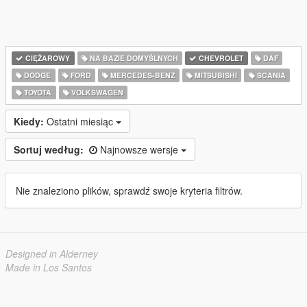
CIĘŻAROWY
NA BAZIE DOMYŚLNYCH
CHEVROLET
DAF
DODGE
FORD
MERCEDES-BENZ
MITSUBISHI
SCANIA
TOYOTA
VOLKSWAGEN
Kiedy:
Ostatni miesiąc
Sortuj według:
Najnowsze wersje
Nie znaleziono plików, sprawdź swoje kryteria filtrów.
Designed in Alderney
Made in Los Santos