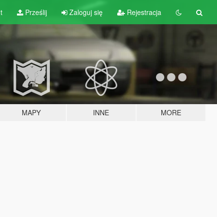
t
Prześlij
Zaloguj się
Rejestracja
MAPY
INNE
MORE