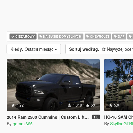
CIĘŻAROWY
NA BAZIE DOMYŚLNYCH
CHEVROLET
DAF
Kiedy:
Ostatni miesiąc
Sortuj według:
Najwyżej oce
4.92
4 018
53
5.0
2014 Ram 2500 Cummins | Custom Lifted | Add-On
HQ-16 SAM Ch
1.0
By
gomez666
By
SkylineGTR