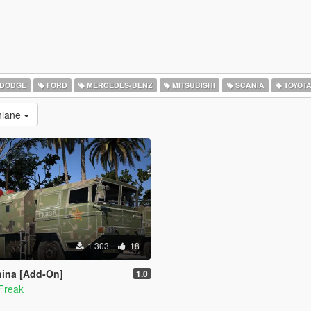
DODGE
FORD
MERCEDES-BENZ
MITSUBISHI
SCANIA
TOYOT
niane
1 303
18
ina [Add-On]
1.0
Freak