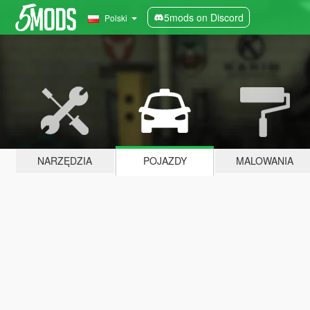
5mods on Discord
Polski
NARZĘDZIA
POJAZDY
MALOWANIA