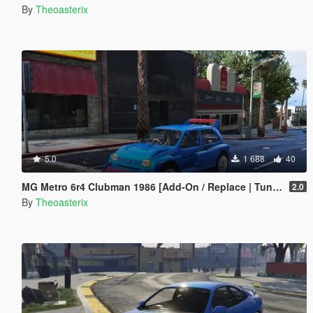
By
Theoasterix
5.0
1 688
40
MG Metro 6r4 Clubman 1986 [Add-On / Replace | Tuning | Template]
2.0
By
Theoasterix