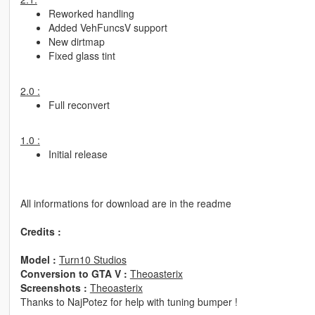
Reworked handling
Added VehFuncsV support
New dirtmap
Fixed glass tint
2.0 :
Full reconvert
1.0 :
Initial release
All informations for download are in the readme
Credits :
Model :
Turn10 Studios
Conversion to GTA V :
Theoasterix
Screenshots :
Theoasterix
Thanks to NajPotez for help with tuning bumper !