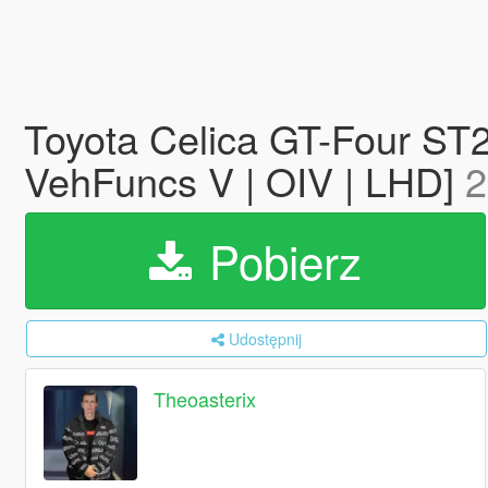
Toyota Celica GT-Four ST2
VehFuncs V | OIV | LHD]
2
Pobierz
Udostępnij
Theoasterix