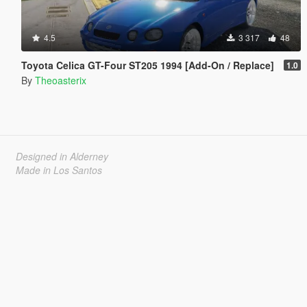
4.5
3 317
48
Toyota Celica GT-Four ST205 1994 [Add-On / Replace]
1.0
By
Theoasterix
Designed in Alderney
Made in Los Santos