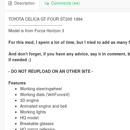
Description
Comments (44)
TOYOTA CELICA GT-FOUR ST205 1994
-------------------------------------
Model is from Forza Horizon 3
For this mod, I spent a lot of time, but I tried to add as many f
And don't forget, if you have any advice, say it in comment, 
if needed :)
- DO NOT REUPLOAD ON AN OTHER SITE -
Features
Working steeringwheel
Working dials (VehFuncsV)
3D engine
Animated engine and belt
Working lights
HQ model
Breakable glasses
HQ mirror reflexion