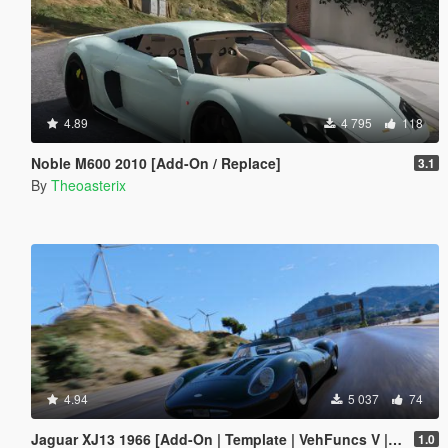
4.89
4 795
118
Noble M600 2010 [Add-On / Replace]
3.1
By
Theoasterix
4.94
5 037
74
Jaguar XJ13 1966 [Add-On | Template | VehFuncs V | OIV | RHD]
1.0