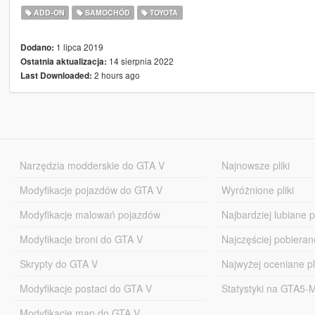
ADD-ON
SAMOCHÓD
TOYOTA
1 lipca 2019
Dodano:
14 sierpnia 2022
Ostatnia aktualizacja:
2 hours ago
Last Downloaded:
Narzędzia modderskie do GTA V
Najnowsze pliki
Modyfikacje pojazdów do GTA V
Wyróżnione pliki
Modyfikacje malowań pojazdów
Najbardziej lubiane pl
Modyfikacje broni do GTA V
Najczęściej pobierane
Skrypty do GTA V
Najwyżej oceniane pl
Modyfikacje postaci do GTA V
Statystyki na GTA5
Modyfikacje map do GTA V