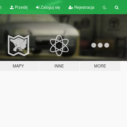
t
Prześlij
Zaloguj się
Rejestracja
MAPY
INNE
MORE