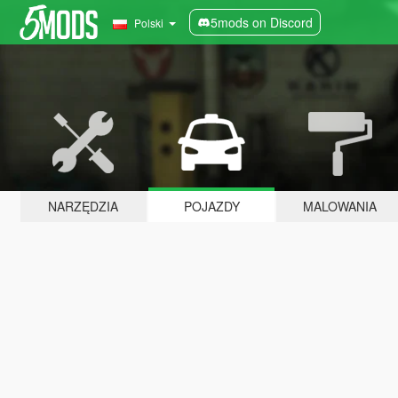
5mods on Discord
Polski
NARZĘDZIA
POJAZDY
MALOWANIA