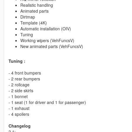
Realistic handling
Animated parts
Dirtmap
Template (4K)
Automatic installation (OIV)
Tuning
Working wipers (VehFuncsV)
New animated parts (VehFuncsV)
Tuning :
- 4 front bumpers
- 2 rear bumpers
- 2 rollcage
- 2 side skirts
- 1 bonnet
- 1 seat (1 for driver and 1 for passenger)
- 1 exhaust
- 4 spoilers
Changelog
2.1: