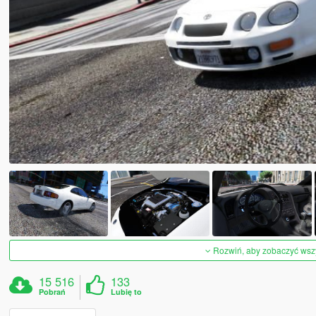
Rozwiń, aby zobaczyć wszys
15 516
133
Pobrań
Lubię to