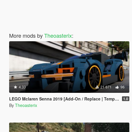
More mods by
Theoasterix
:
4.33
21 671
96
LEGO Mclaren Senna 2019 [Add-On / Replace | Template | OIV]
1.0
By
Theoasterix