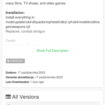
many films, TV shows, and video games.
Installation:
Install everything in:
mods\update\x64\dlcpacks\mpheist4\dlc2.rpf\x64\models\cdima
ges\weapons.rpf
Replaces: combat shotgun
Credit:
Screenshots - Pieske
Model and textures - Infinity Ward
Show Full Description
Don't reupload without permission.
STRZELBA
Changelog:
17 października 2023
Dodano:
17 października 2023
Ostatnia aktualizacja:
1.0
1 hour ago
Last Downloaded:
- Initial release
All Versions