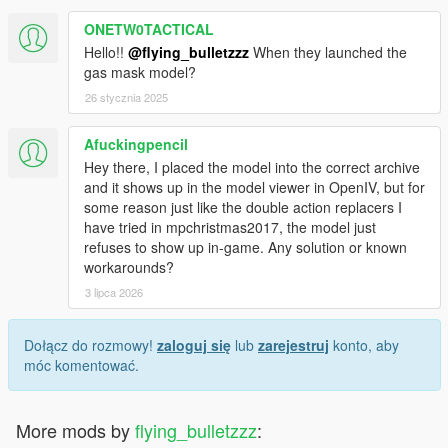
ONETW0TACTICAL
Hello!!
@flying_bulletzzz
When they launched the
gas mask model?
26 stycznia 2025
Afuckingpencil
Hey there, I placed the model into the correct archive
and it shows up in the model viewer in OpenIV, but for
some reason just like the double action replacers I
have tried in mpchristmas2017, the model just
refuses to show up in-game. Any solution or known
workarounds?
3 lipca 2026
Dołącz do rozmowy!
zaloguj się
lub
zarejestruj
konto, aby
móc komentować.
More mods by
flying_bulletzzz
: