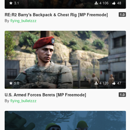
3.1
4 106
48
RE:R2 Barry's Backpack & Chest Rig [MP Freemode]
1.0
By
flying_bulletzzz
5.0
4 120
47
U.S. Armed Forces Berets [MP Freemode]
1.0
By
flying_bulletzzz