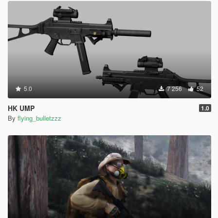
5.0
7 256
52
HK UMP
1.0
By
flying_bulletzzz