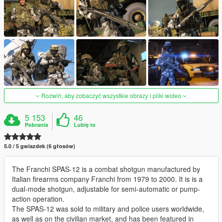
Rozwiń, aby zobaczyć wszystkie obrazy i pliki wideo
5 153
46
Pobrania
Lubię to
5.0 / 5 gwiazdek (6 głosów)
The Franchi SPAS-12 is a combat shotgun manufactured by
Italian firearms company Franchi from 1979 to 2000. It is is a
dual-mode shotgun, adjustable for semi-automatic or pump-
action operation.
The SPAS-12 was sold to military and police users worldwide,
as well as on the civilian market, and has been featured in