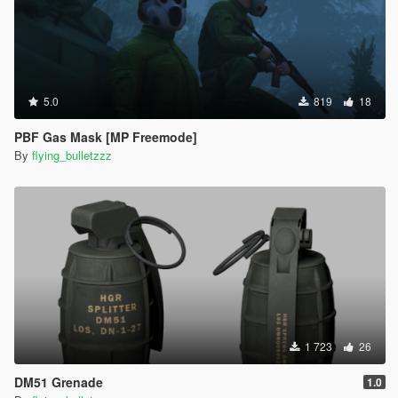
5.0
819
18
PBF Gas Mask [MP Freemode]
By
flying_bulletzzz
1 723
26
DM51 Grenade
1.0