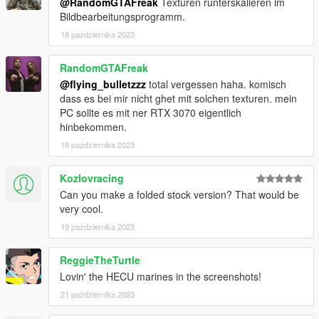
@RandomGTAFreak
Texturen runterskalieren im
Bildbearbeitungsprogramm.
18 października 2023
RandomGTAFreak
@flying_bulletzzz
total vergessen haha. komisch
dass es bei mir nicht ghet mit solchen texturen. mein
PC sollte es mit ner RTX 3070 eigentlich
hinbekommen.
18 października 2023
Kozlovracing
Can you make a folded stock version? That would be
very cool.
19 października 2023
ReggieTheTurtle
Lovin' the HECU marines in the screenshots!
21 października 2023