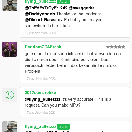
flying_bulletzzz
Autor
@ThEdEsTrOyEr_242
@swaggerkaj
@Daddynnoob
Thanks for the feedback.
@Dimitri_Rascalov
Probably not, maybe
somewhere in the future.
17 października 2023
RandomGTAFreak
gute mod. Leider kann ich viele nicht verwenden da
die Texturen uber 10 mb sind bei vielen. Das
verursacht leider bei mir das bekannte Texturloss
Problem.
17 października 2023
2017camarolike
@flying_bulletzzz
It's very accurate! This is a
request. Can you make MP9?
17 października 2023
flying_bulletzzz
Autor