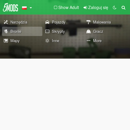
Show Adult
Zaloguj się
Narzędzia
Pojazdy
Malowania
Bronie
Skrypty
Gracz
Mapy
Inne
More