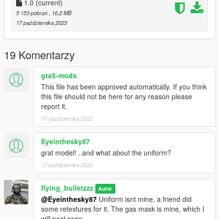
1.0
(current)
5 153 pobrań
, 16,2 MB
17 października 2023
19 Komentarzy
gta5-mods
This file has been approved automatically. If you think
this file should not be here for any reason please
report it.
17 października 2023
Eyeinthesky87
grat model! ..and what about the uniform?
17 października 2023
flying_bulletzzz
Autor
@Eyeinthesky87
Uniform isnt mine, a friend did
some retextures for it. The gas mask is mine, which I
will post soon.