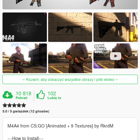
Rozwiń, aby zobaczyć wszystkie obrazy i pliki wideo
10 818
102
Pobrań
Lubię to
5.0 / 5 gwiazdek (12 głosów)
M4A4 from CS:GO [Animated + 9 Textures] by RkrdM
---How to Install---