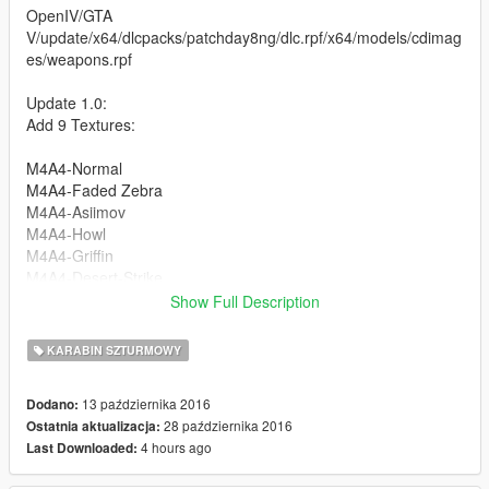
OpenIV/GTA
V/update/x64/dlcpacks/patchday8ng/dlc.rpf/x64/models/cdimag
es/weapons.rpf
Update 1.0:
Add 9 Textures:
M4A4-Normal
M4A4-Faded Zebra
M4A4-Asiimov
M4A4-Howl
M4A4-Griffin
M4A4-Desert-Strike
M4A4-Technicality
Show Full Description
M4A4-龍王 (Dragon King)
M4A4-Modern Hunter
KARABIN SZTURMOWY
M4A4-Radiation Hazard
13 października 2016
Dodano:
Follow me in:
28 października 2016
Ostatnia aktualizacja:
https://www.youtube.com/GTAModsSA
4 hours ago
Last Downloaded:
https://www.facebook.com/ModsGrandTheftAutoV/