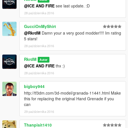
@ICE AND FIRE
see last update. :D
28 października 2016
GucciOnMyShirt
@RkrdM
Damn your a very good modder!!!! Im rating
5 stars!
28 października 2016
RkrdM
Autor
@ICE AND FIRE
thx :)
28 października 2016
bigboy944
http://tf3dm.com/3d-model/granada-11441.html Make
this for replacing the original Hand Grenade if you
can
29 października 2016
Thanpisit1410