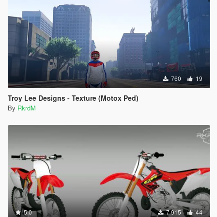
760
19
Troy Lee Designs - Texture (Motox Ped)
By
RkrdM
5.0
7 915
44