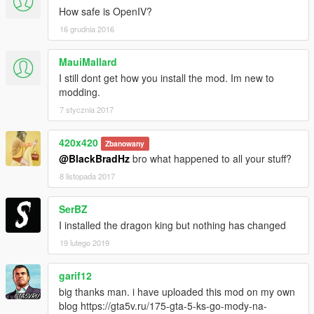
How safe is OpenIV?
16 grudnia 2016
MauiMallard
I still dont get how you install the mod. Im new to
modding.
7 stycznia 2017
420x420
Zbanowany
@BlackBradHz
bro what happened to all your stuff?
8 listopada 2017
SerBZ
I installed the dragon king but nothing has changed
19 lutego 2019
garif12
big thanks man. i have uploaded this mod on my own
blog https://gta5v.ru/175-gta-5-ks-go-mody-na-