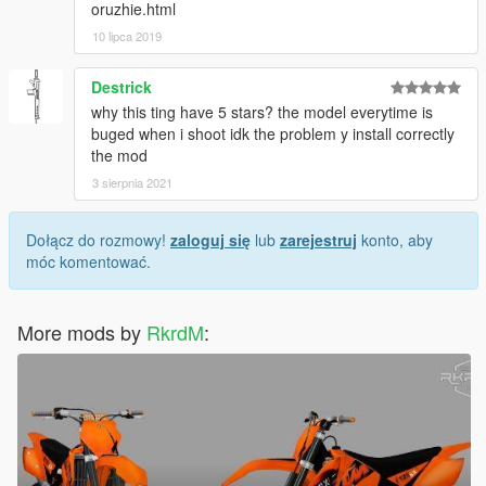
oruzhie.html
10 lipca 2019
Destrick
why this ting have 5 stars? the model everytime is
buged when i shoot idk the problem y install correctly
the mod
3 sierpnia 2021
Dołącz do rozmowy!
zaloguj się
lub
zarejestruj
konto, aby
móc komentować.
More mods by
RkrdM
: