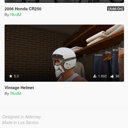
2006 Honda CR250
[Add-On]
By
RkrdM
5.0
1 892
36
Vintage Helmet
By
RkrdM
Designed in Alderney
Made in Los Santos