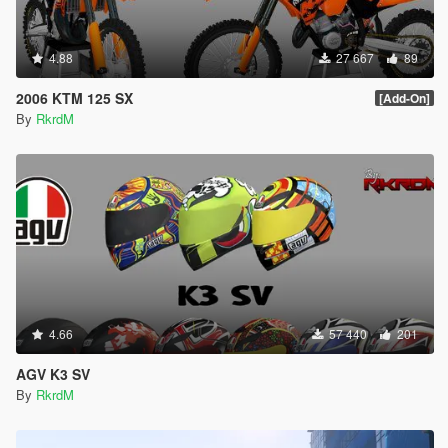
4.88
27 667
89
2006 KTM 125 SX
[Add-On]
By
RkrdM
4.66
57 440
201
AGV K3 SV
By
RkrdM