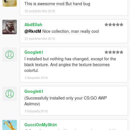
This is awesome mod But hand bug
30 października 2016
AbdEllah
@RkrdM
Nice collection, man really cool
31 października 2016
Google61
I installed but nothing has changed, except for the
black texture. And angles the texture becomes
colorful.
3 listopada 2016
Google61
(Successfully installed only your CS:GO AWP
Asiimov)
3 listopada 2016
GucciOnMyShirt