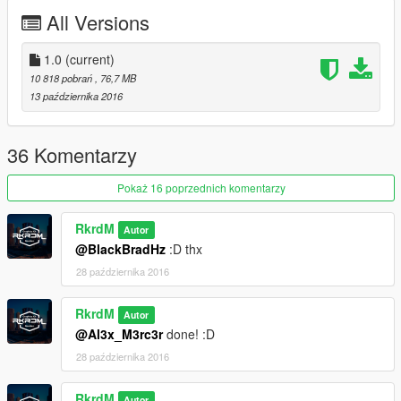
All Versions
1.0
(current)
10 818 pobrań
, 76,7 MB
13 października 2016
36 Komentarzy
Pokaż 16 poprzednich komentarzy
RkrdM
Autor
@BlackBradHz
:D thx
28 października 2016
RkrdM
Autor
@Al3x_M3rc3r
done! :D
28 października 2016
RkrdM
Autor