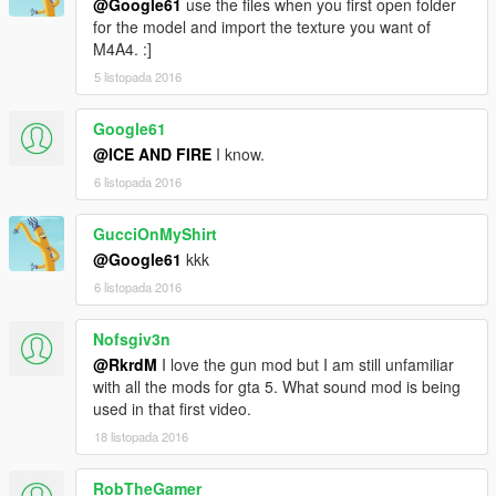
@Google61
use the files when you first open folder
for the model and import the texture you want of
M4A4. :]
5 listopada 2016
Google61
@ICE AND FIRE
I know.
6 listopada 2016
GucciOnMyShirt
@Google61
kkk
6 listopada 2016
Nofsgiv3n
@RkrdM
I love the gun mod but I am still unfamiliar
with all the mods for gta 5. What sound mod is being
used in that first video.
18 listopada 2016
RobTheGamer