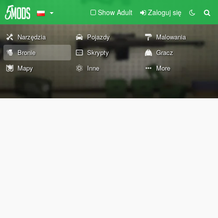
Show Adult
Zaloguj się
Narzędzia
Pojazdy
Malowania
Bronie
Skrypty
Gracz
Mapy
Inne
More