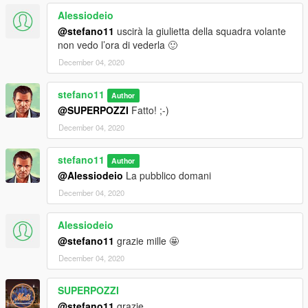
Alessiodeio
@stefano11
uscirà la giulietta della squadra volante
non vedo l’ora di vederla 🙂
December 04, 2020
stefano11
Author
@SUPERPOZZI
Fatto! ;-)
December 04, 2020
stefano11
Author
@Alessiodeio
La pubblico domani
December 04, 2020
Alessiodeio
@stefano11
grazie mille 🤩
December 04, 2020
SUPERPOZZI
@stefano11
grazie