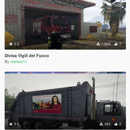
5.0
1,659
7
Divisa Vigili del Fuoco
By
stefano11
5.0
493
2