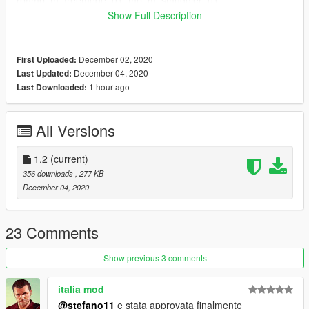
rpf/mp_m_freemode_01_mp_m_smuggler_01
Show Full Description
ENGLISH INSTALLATION
Replace, through openiv, the content of folder in the following
path
December 02, 2020
First Uploaded:
mods/update/x64/dlpacks/mpsmuggler/dlc.rpf/x64/models/cdim
December 04, 2020
Last Updated:
ages/mpsmuggler_male.
1 hour ago
Last Downloaded:
rpf/mp_m_freemode_01_mp_m_smuggler_01
CREDITI / CREDITS
All Versions
https://www.lcpdfr.com/downloads/gta5mods/character/26561-
surgical-mask-eup-compatible/
1.2
(current)
356 downloads
, 277 KB
December 04, 2020
23 Comments
Show previous 3 comments
italia mod
@stefano11
e stata approvata finalmente