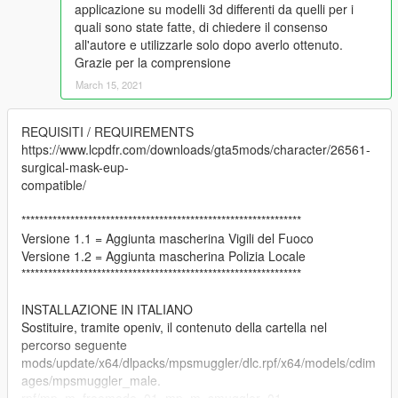
applicazione su modelli 3d differenti da quelli per i
quali sono state fatte, di chiedere il consenso
all'autore e utilizzarle solo dopo averlo ottenuto.
Grazie per la comprensione
March 15, 2021
REQUISITI / REQUIREMENTS
https://www.lcpdfr.com/downloads/gta5mods/character/26561-
surgical-mask-eup-
compatible/
***************************************************************
Versione 1.1 = Aggiunta mascherina Vigili del Fuoco
Versione 1.2 = Aggiunta mascherina Polizia Locale
***************************************************************
INSTALLAZIONE IN ITALIANO
Sostituire, tramite openiv, il contenuto della cartella nel
percorso seguente
mods/update/x64/dlpacks/mpsmuggler/dlc.rpf/x64/models/cdim
ages/mpsmuggler_male.