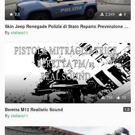
2.5
2,349
8
Skin Jeep Renegade Polizia di Stato Reparto Prevenzione Crimine
By
stefano11
756
10
Beretta M12 Realistic Sound
1.0
By
stefano11