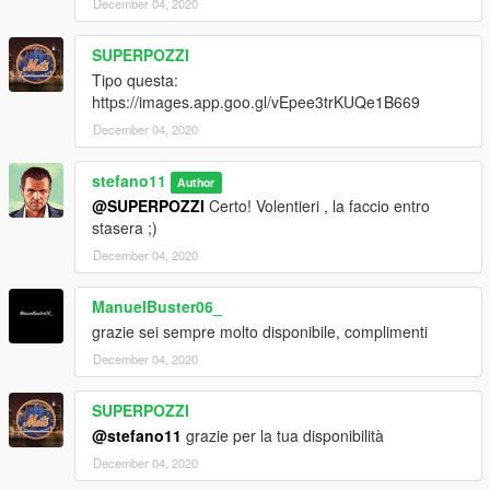
December 04, 2020
SUPERPOZZI
Tipo questa:
https://images.app.goo.gl/vEpee3trKUQe1B669
December 04, 2020
stefano11
Author
@SUPERPOZZI
Certo! Volentieri , la faccio entro
stasera ;)
December 04, 2020
ManuelBuster06_
grazie sei sempre molto disponibile, complimenti
December 04, 2020
SUPERPOZZI
@stefano11
grazie per la tua disponibilità
December 04, 2020