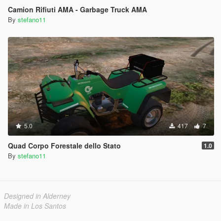
Camion Rifiuti AMA - Garbage Truck AMA
By
stefano11
5.0
417
7
Quad Corpo Forestale dello Stato
1.0
By
stefano11
Designed in Alderney
Made in Los Santos