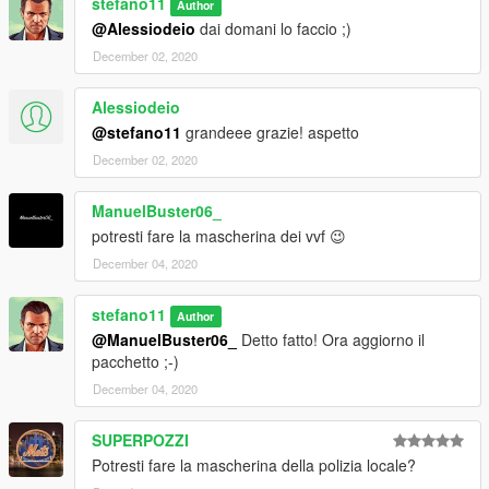
stefano11
Author
@Alessiodeio
dai domani lo faccio ;)
December 02, 2020
Alessiodeio
@stefano11
grandeee grazie! aspetto
December 02, 2020
ManuelBuster06_
potresti fare la mascherina dei vvf 😉
December 04, 2020
stefano11
Author
@ManuelBuster06_
Detto fatto! Ora aggiorno il
pacchetto ;-)
December 04, 2020
SUPERPOZZI
Potresti fare la mascherina della polizia locale?