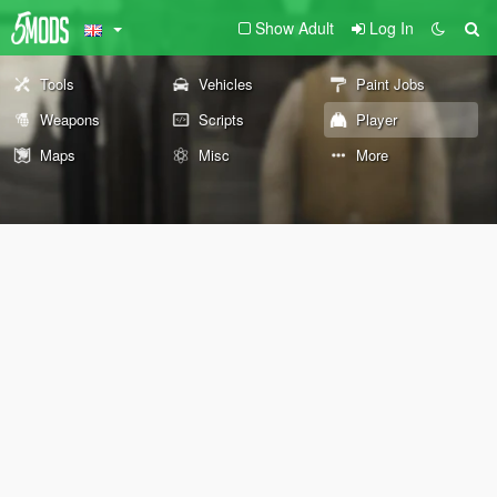
Show Adult
Log In
Tools
Vehicles
Paint Jobs
Weapons
Scripts
Player
Maps
Misc
More