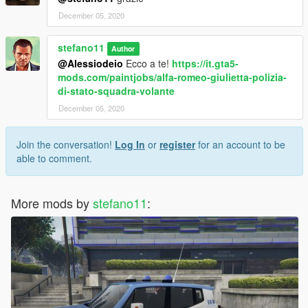
December 05, 2020
stefano11
Author
@Alessiodeio
Ecco a te!
https://it.gta5-
mods.com/paintjobs/alfa-romeo-giulietta-polizia-
di-stato-squadra-volante
December 05, 2020
Join the conversation!
Log In
or
register
for an account to be
able to comment.
More mods by
stefano11
: