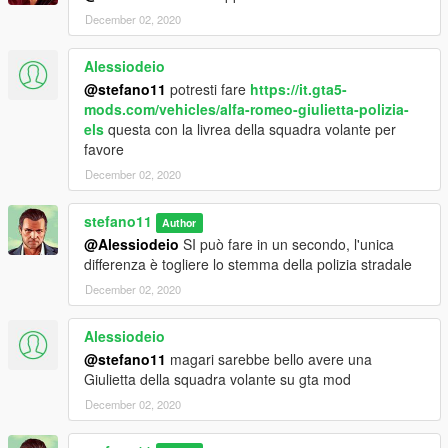
December 02, 2020
Alessiodeio
@stefano11
potresti fare
https://it.gta5-
mods.com/vehicles/alfa-romeo-giulietta-polizia-
els
questa con la livrea della squadra volante per
favore
December 02, 2020
stefano11
Author
@Alessiodeio
SI può fare in un secondo, l'unica
differenza è togliere lo stemma della polizia stradale
December 02, 2020
Alessiodeio
@stefano11
magari sarebbe bello avere una
Giulietta della squadra volante su gta mod
December 02, 2020