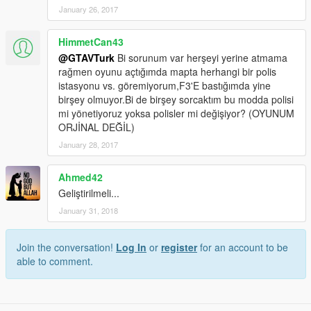
January 26, 2017
HimmetCan43
@GTAVTurk
Bi sorunum var herşeyi yerine atmama
rağmen oyunu açtığımda mapta herhangi bir polis
istasyonu vs. göremiyorum,F3'E bastığımda yine
birşey olmuyor.Bi de birşey sorcaktım bu modda polisi
mi yönetiyoruz yoksa polisler mi değişiyor? (OYUNUM
ORJİNAL DEĞİL)
January 28, 2017
Ahmed42
Geliştirilmeli...
January 31, 2018
Join the conversation!
Log In
or
register
for an account to be
able to comment.