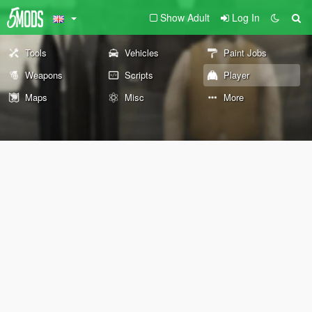
Show Adult
Log In
Tools
Vehicles
Paint Jobs
Weapons
Scripts
Player
Maps
Misc
More