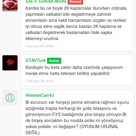
Gta V Turkish-Mods
Banned
Kardes bu ne boyle 2K kaplamalar dururken orijinala
yapmissin vatkalari bile degistirmeye zahmet
etmemissin ama vakit harcamissin cizgiler ve renkler
iyi olmus eline saglik bence bastan 2K kaplama ve
vatkalari degistirerek baslamalisin bide sapka
eklemeyi unutma
February 09, 2016
GTAVTurk
Author
Kardeşim bu beta zaten daha üzerinde çalışıyorum
merak etme hatta istersen birlikte yapabiliriz
February 09, 2016
HimmetCan43
Bi sorunum var herşeyi yerine atmama rağmen oyunu
açtığımda mapta herhangi bir polis istasyonu vs.
göremiyorum,F3'E bastığımda yine birşey olmuyor.Bi
de birşey sorcaktım bu modda polisi mi yönetiyoruz
yoksa polisler mi değişiyor? (OYUNUM ORJİNAL
DEĞİL)