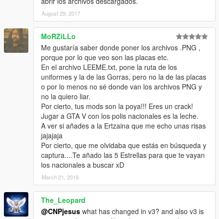
abrir los archivos descargados.
August 29, 2017
MoRZiLLo
Me gustaría saber donde poner los archivos .PNG ,
porque por lo que veo son las placas etc.
En el archivo LEEME.txt, pone la ruta de los
uniformes y la de las Gorras, pero no la de las placas
o por lo menos no sé donde van los archivos PNG y
no la quiero liar.
Por cierto, tus mods son la poya!!! Eres un crack!
Jugar a GTA V con los polis nacionales es la leche.
A ver si añades a la Ertzaina que me echo unas risas
jajajaja
Por cierto, que me olvidaba que estás en búsqueda y
captura....Te añado las 5 Estrellas para que te vayan
los nacionales a buscar xD
March 21, 2018
The_Leopard
@CNPjesus
what has changed in v3? and also v3 is