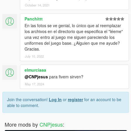
October 14, 2021
Panchittt
En las fotos se ve genial, lo único que al reemplazar
los archivos en el directorio que especifica el "léeme"
una vez entro al juego me siguen pareciendo los
uniformes del juego base. ¿Alguien que me ayude?
Gracias.
July 10, 2022
elmurciaaa
@CNPjesus
para fivem sirven?
May 17, 2024
Join the conversation!
Log In
or
register
for an account to be
able to comment.
More mods by
CNPjesus
: