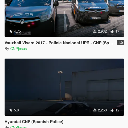
4.75
2,932
17
Vauxhall Vivaro 2017 - Policía Nacional UPR - CNP (Spanish)
1.0
By
CNPjesus
5.0
2,253
12
Hyundai CNP (Spanish Police)
By
CNPjesus