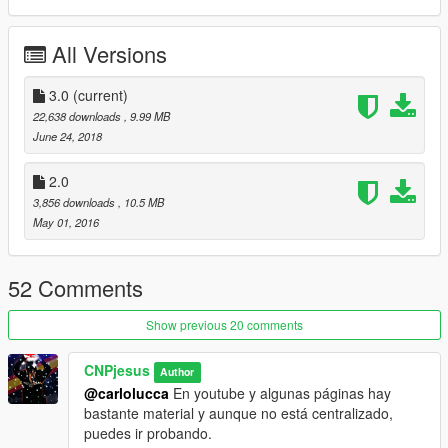
All Versions
Un gran saludo, feliz navidad y viva el CNP!!
3.0
(current)
22,638 downloads
, 9.99 MB
June 24, 2018
2.0
3,856 downloads
, 10.5 MB
May 01, 2016
52 Comments
Show previous 20 comments
CNPjesus
Author
@carlolucca
En youtube y algunas páginas hay
bastante material y aunque no está centralizado,
puedes ir probando.