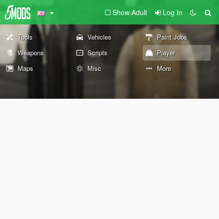
Show Adult
Log In
Tools
Vehicles
Paint Jobs
Weapons
Scripts
Player
Maps
Misc
More