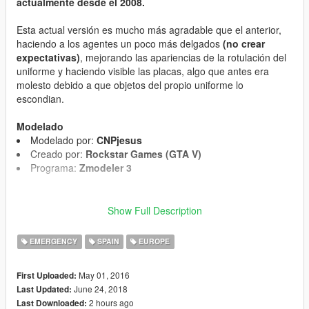
actualmente desde el 2008.
Esta actual versión es mucho más agradable que el anterior,
haciendo a los agentes un poco más delgados
(no crear
expectativas)
, mejorando las apariencias de la rotulación del
uniforme y haciendo visible las placas, algo que antes era
molesto debido a que objetos del propio uniforme lo
escondian.
Modelado
Modelado por:
CNPjesus
Creado por:
Rockstar Games (GTA V)
Programa:
Zmodeler 3
Mejoras
Show Full Description
Ahora las placas se ven, no como antes que eran tapados
por objetos del jersey y de la camiseta
EMERGENCY
SPAIN
EUROPE
El emblema es por fín visible, más de lo mismo que las
placas
May 01, 2016
First Uploaded:
Mejorado un poco más el aspecto de las posiciones de los
June 24, 2018
Last Updated:
emblemas, placas y logos
2 hours ago
Last Downloaded:
Mejoras de las texturas