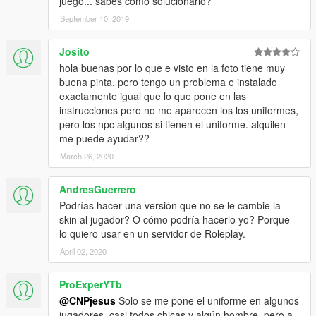
juego... sabes cómo solucionarlo?
September 10, 2019
Josito
hola buenas por lo que e visto en la foto tiene muy
buena pinta, pero tengo un problema e instalado
exactamente igual que lo que pone en las
instrucciones pero no me aparecen los los uniformes,
pero los npc algunos si tienen el uniforme. alquilen
me puede ayudar??
March 26, 2020
AndresGuerrero
Podrías hacer una versión que no se le cambie la
skin al jugador? O cómo podría hacerlo yo? Porque
lo quiero usar en un servidor de Roleplay.
April 02, 2020
ProExperYTb
@CNPjesus
Solo se me pone el uniforme en algunos
jugadores, casi todos chicas y algún hombre, pero a