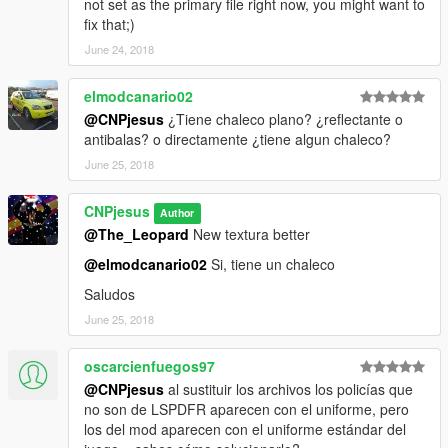
not set as the primary file right now, you might want to
fix that;)
June 24, 2018
elmodcanario02
@CNPjesus
¿Tiene chaleco plano? ¿reflectante o
antibalas? o directamente ¿tiene algun chaleco?
June 25, 2018
CNPjesus
Author
@The_Leopard
New textura better
@elmodcanario02
Si, tiene un chaleco
Saludos
June 25, 2018
oscarcienfuegos97
@CNPjesus
al sustituir los archivos los policías que
no son de LSPDFR aparecen con el uniforme, pero
los del mod aparecen con el uniforme estándar del