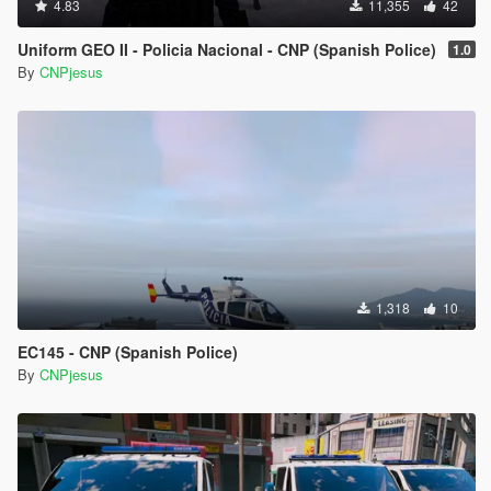
4.83
11,355
42
Uniform GEO II - Policia Nacional - CNP (Spanish Police)
1.0
By
CNPjesus
1,318
10
EC145 - CNP (Spanish Police)
By
CNPjesus