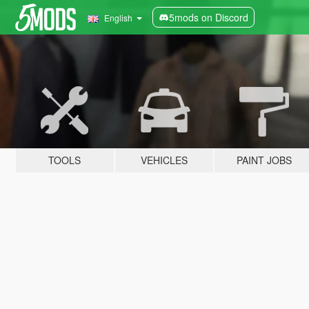
5mods on Discord
English
TOOLS
VEHICLES
PAINT JOBS