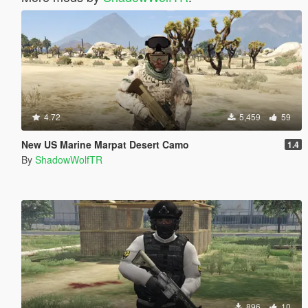
4.72
5,459
59
New US Marine Marpat Desert Camo
1.4
By
ShadowWolfTR
896
10