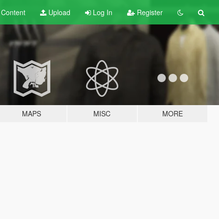
t
Content
Upload
Log In
Register
MAPS
MISC
MORE