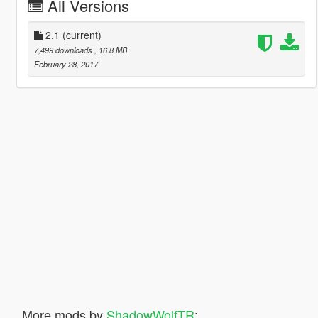
All Versions
2.1
(current)
7,499 downloads
, 16.8 MB
February 28, 2017
More mods by
ShadowWolfTR
: