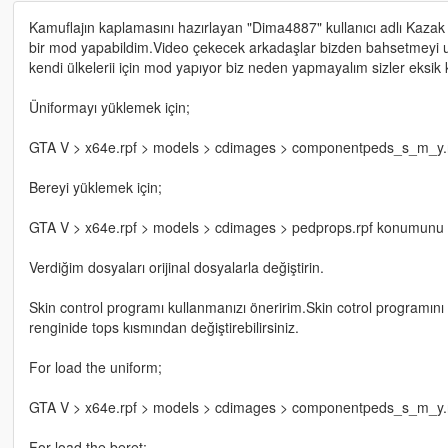
Kamuflajın kaplamasını hazırlayan "Dima4887" kullanıcı adlı Kazak
bir mod yapabildim.Video çekecek arkadaşlar bizden bahsetmeyi u
kendi ülkelerii için mod yapıyor biz neden yapmayalım sizler eksik 
Üniformayı yüklemek için;
GTA V > x64e.rpf > models > cdimages > componentpeds_s_m_y.r
Bereyi yüklemek için;
GTA V > x64e.rpf > models > cdimages > pedprops.rpf konumunu t
Verdiğim dosyaları orijinal dosyalarla değiştirin.
Skin control programı kullanmanızı öneririm.Skin cotrol programını a
renginide tops kısmından değiştirebilirsiniz.
For load the uniform;
GTA V > x64e.rpf > models > cdimages > componentpeds_s_m_y.rpf
For load the beret;