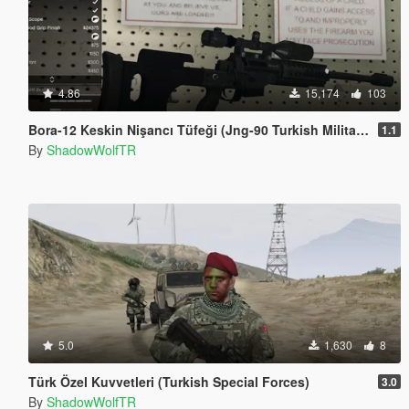
4.86
15,174
103
Bora-12 Keskin Nişancı Tüfeği (Jng-90 Turkish Military Sniper Rifle)
1.1
By
ShadowWolfTR
5.0
1,630
8
Türk Özel Kuvvetleri (Turkish Special Forces)
3.0
By
ShadowWolfTR