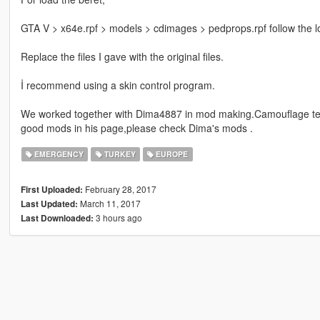
GTA V > x64e.rpf > models > cdimages > pedprops.rpf follow the l
Replace the files I gave with the original files.
İ recommend using a skin control program.
We worked together with Dima4887 in mod making.Camouflage t
good mods in his page,please check Dima's mods .
EMERGENCY
TURKEY
EUROPE
February 28, 2017
First Uploaded:
March 11, 2017
Last Updated:
3 hours ago
Last Downloaded: