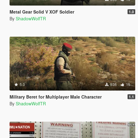
Metal Gear Solid V XOF Soldier
1.0
By
ShadowWolfTR
5.0
936
15
Military Beret for Multiplayer Male Character
1.1
By
ShadowWolfTR